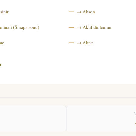
sinir
→ Akson
minali (Sinaps sonu)
→ Aktif dinlenme
me
→ Akne
)