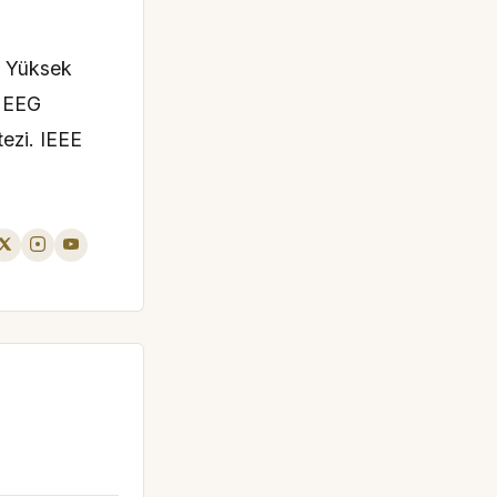
i Yüksek
a EEG
tezi. IEEE