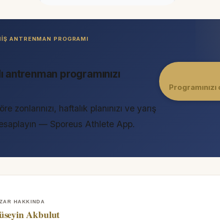
LMIŞ ANTRENMAN PROGRAMI
lı antrenman programınızı
Programınızı 
öre zonlarınızı, haftalık planınızı ve yarış
 hesaplayın — Sporeus Athlete App.
ZAR HAKKINDA
üseyin Akbulut