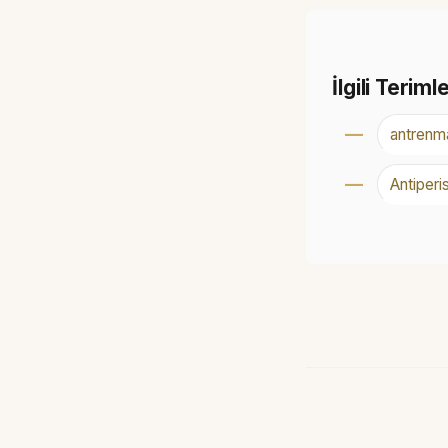
İlgili Teriml
antrenm
Antiperis