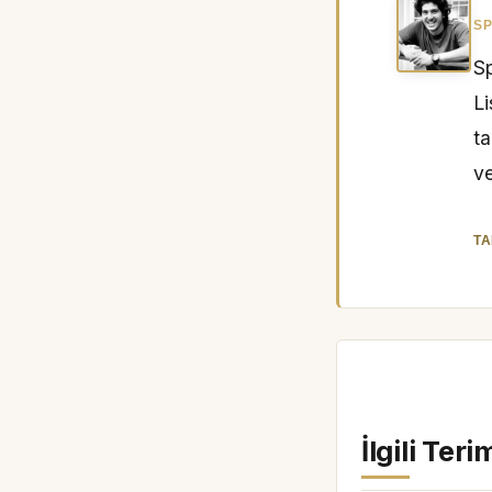
SP
Sp
L
ta
ve
TA
İlgili Teri