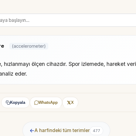
re
(accelerometer)
 hızlanmayı ölçen cihazdır. Spor izlemede, hareket veril
naliz eder.
Kopyala
WhatsApp
X
:
←
A harfindeki tüm terimler
477