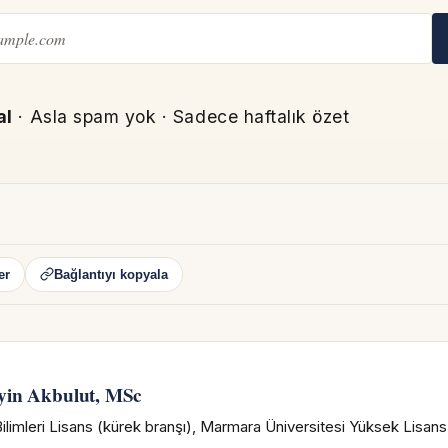
al
· Asla spam yok · Sadece haftalık özet
er
Bağlantıyı kopyala
N
yin Akbulut, MSc
ilimleri Lisans (kürek branşı), Marmara Üniversitesi Yüksek Lisan