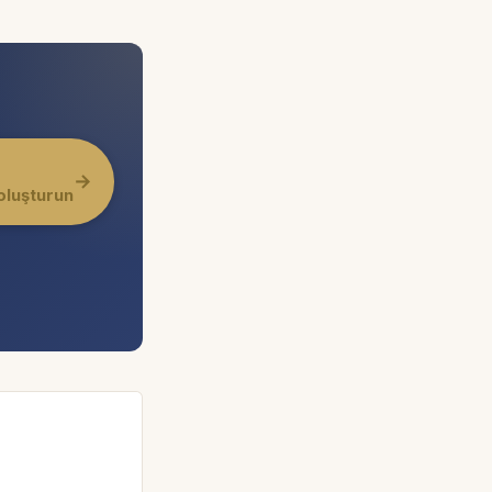
→
oluşturun