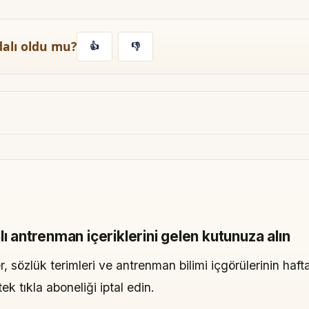
dalı oldu mu?
👍
👎
lı antrenman içeriklerini gelen kutunuza alın
, sözlük terimleri ve antrenman bilimi içgörülerinin hafta
 tıkla aboneliği iptal edin.