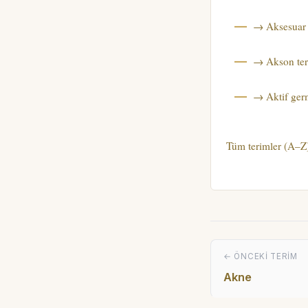
→ Aksesuar 
→ Akson ter
→ Aktif ger
Tüm terimler (A–Z
← ÖNCEKI TERIM
Akne