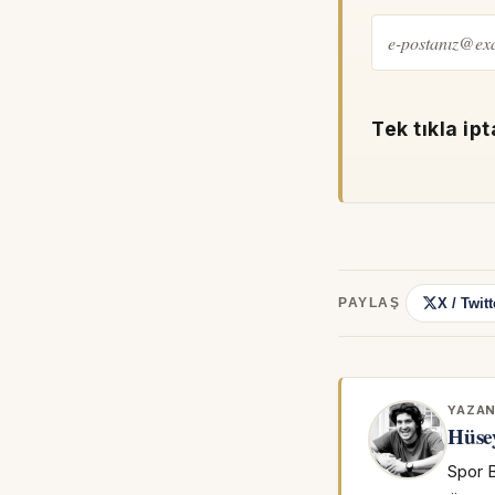
Tek tıkla ipt
X / Twitt
PAYLAŞ
YAZA
Hüse
Spor B