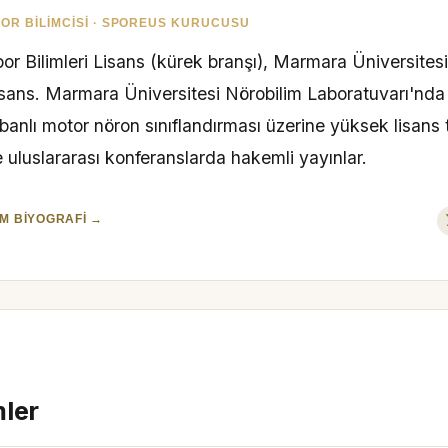
OR BILIMCISI · SPOREUS KURUCUSU
or Bilimleri Lisans (kürek branşı), Marmara Üniversites
isans. Marmara Üniversitesi Nörobilim Laboratuvarı'nd
banlı motor nöron sınıflandırması üzerine yüksek lisans 
 uluslararası konferanslarda hakemli yayınlar.
M BIYOGRAFI →
mler