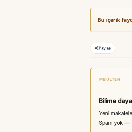
Bu içerik fay
Paylaş
BÜLTEN
Bilime daya
Yeni makaleler
Spam yok — tek