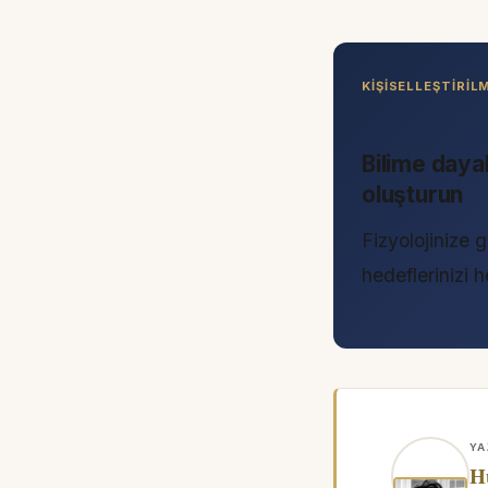
KIŞISELLEŞTIRI
Bilime daya
oluşturun
Fizyolojinize g
hedeflerinizi
YA
H