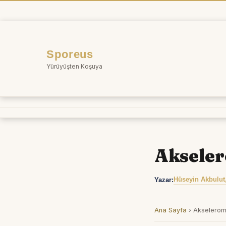
İçeriğe
atla
Sporeus
Yürüyüşten Koşuya
Aksele
Hüseyin Akbulut
Yazar:
Ana Sayfa
›
Akselerom