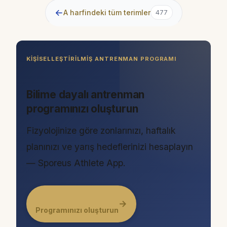
←
A harfindeki tüm terimler
477
KIŞISELLEŞTIRILMIŞ ANTRENMAN PROGRAMI
Bilime dayalı antrenman
programınızı oluşturun
Fizyolojinize göre zonlarınızı, haftalık
planınızı ve yarış hedeflerinizi hesaplayın
— Sporeus Athlete App.
→
Programınızı oluşturun