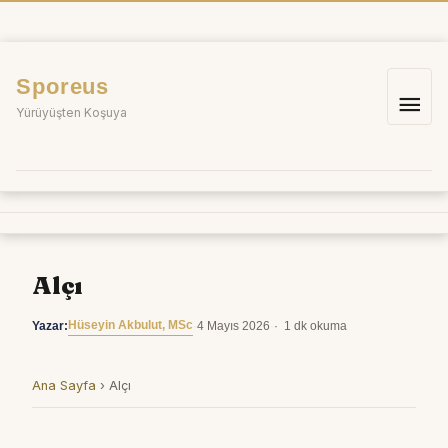
İçeriğe
atla
Sporeus
Ana
Yürüyüşten Koşuya
me
Alçı
Hüseyin Akbulut, MSc
Yazar:
·
4 Mayıs 2026
·
1 dk okuma
Ana Sayfa
›
Alçı