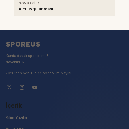
SONRAKI →
Alçı uygulanması
SPOREUS
Kanıta dayalı spor bilimi &
dayanıklılık
2020'den beri Türkçe spor bilimi yayını.
İçerik
Bilim Yazıları
Antrenman