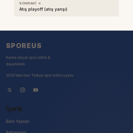
SONRAKI →
Atış playoff (atış yarışı)
SPOREUS
Kanıta dayalı spor bilimi &
dayanıklılık
2020'den beri Türkçe spor bilimi yayını.
İçerik
Bilim Yazıları
Antrenman