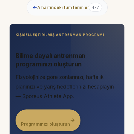
←
A harfindeki tüm terimler
477
KIŞISELLEŞTIRILMIŞ ANTRENMAN PROGRAMI
Bilime dayalı antrenman
programınızı oluşturun
Fizyolojinize göre zonlarınızı, haftalık
planınızı ve yarış hedeflerinizi hesaplayın
— Sporeus Athlete App.
→
Programınızı oluşturun