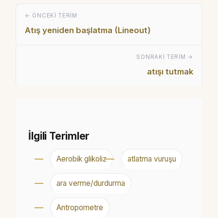
← ÖNCEKI TERIM
Atış yeniden başlatma (Lineout)
SONRAKI TERIM →
atışı tutmak
İlgili Terimler
Aerobik glikoliz
atlatma vuruşu
ara verme/durdurma
Antropometre