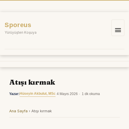
İçeriğe
atla
Sporeus
Ana
Yürüyüşten Koşuya
me
Atışı kırmak
Hüseyin Akbulut, MSc
Yazar:
·
4 Mayıs 2026
·
1 dk okuma
Ana Sayfa
›
Atışı kırmak