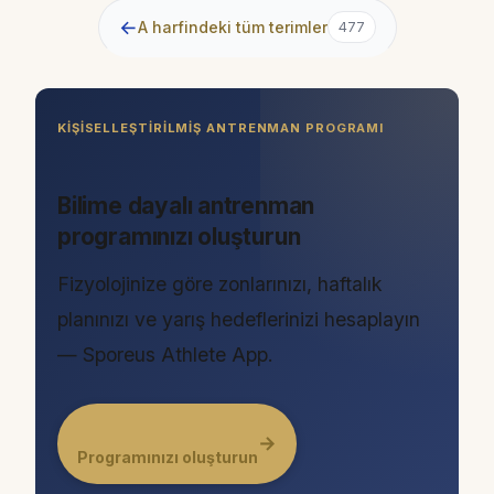
←
A harfindeki tüm terimler
477
KIŞISELLEŞTIRILMIŞ ANTRENMAN PROGRAMI
Bilime dayalı antrenman
programınızı oluşturun
Fizyolojinize göre zonlarınızı, haftalık
planınızı ve yarış hedeflerinizi hesaplayın
— Sporeus Athlete App.
→
Programınızı oluşturun