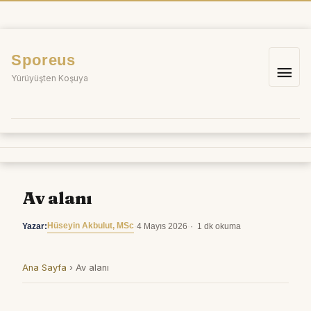
İçeriğe
atla
Sporeus
Ana
Yürüyüşten Koşuya
me
Av alanı
Hüseyin Akbulut, MSc
Yazar:
·
4 Mayıs 2026
·
1 dk okuma
Ana Sayfa
›
Av alanı