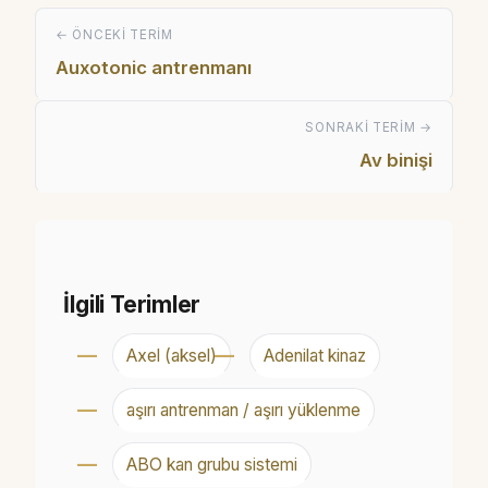
← ÖNCEKI TERIM
Auxotonic antrenmanı
SONRAKI TERIM →
Av binişi
İlgili Terimler
Axel (aksel)
Adenilat kinaz
aşırı antrenman / aşırı yüklenme
ABO kan grubu sistemi