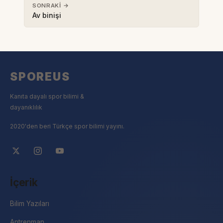
SONRAKI →
Av binişi
SPOREUS
Kanıta dayalı spor bilimi &
dayanıklılık
2020'den beri Türkçe spor bilimi yayını.
İçerik
Bilim Yazıları
Antrenman