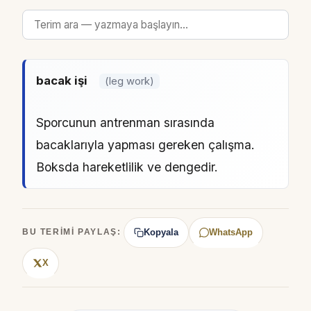
bacak işi
(leg work)
Sporcunun antrenman sırasında
bacaklarıyla yapması gereken çalışma.
Boksda hareketlilik ve dengedir.
Kopyala
WhatsApp
BU TERIMI PAYLAŞ:
X