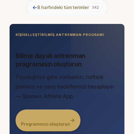
←
B harfindeki tüm terimler
342
KIŞISELLEŞTIRILMIŞ ANTRENMAN PROGRAMI
Bilime dayalı antrenman
programınızı oluşturun
Fizyolojinize göre zonlarınızı, haftalık
planınızı ve yarış hedeflerinizi hesaplayın
— Sporeus Athlete App.
→
Programınızı oluşturun