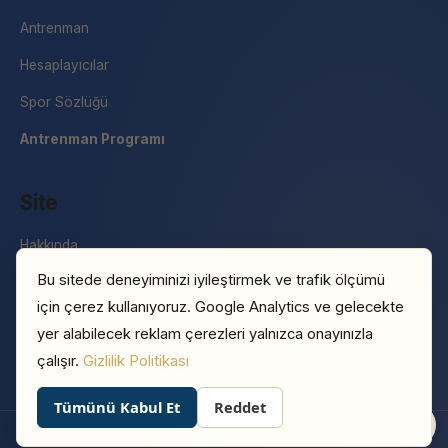
Antrenman
Hesaplayıcılar
Spor Sözlüğü
Antrenman Programı
Site
Hakkında
Bu sitede deneyiminizi iyileştirmek ve trafik ölçümü
İletişim
için çerez kullanıyoruz. Google Analytics ve gelecekte
Basın
yer alabilecek reklam çerezleri yalnızca onayınızla
Gizlilik Politikası
çalışır.
Gizlilik Politikası
Tümünü Kabul Et
Reddet
0
© 2026 Sporeus · Hüseyin Akbulut
Hakkında
İletişim
Gizlilik