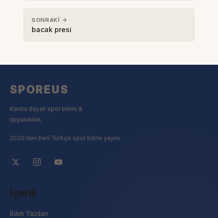
SONRAKI →
bacak presi
SPOREUS
Kanıta dayalı spor bilimi &
dayanıklılık
2020'den beri Türkçe spor bilimi yayını.
İçerik
Bilim Yazıları