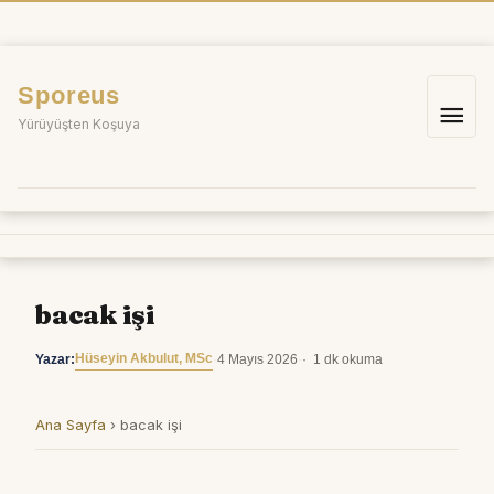
İçeriğe
atla
Sporeus
Ana
Yürüyüşten Koşuya
me
bacak işi
Hüseyin Akbulut, MSc
Yazar:
·
4 Mayıs 2026
·
1 dk okuma
Ana Sayfa
›
bacak işi