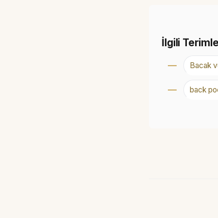
İlgili Teriml
Bacak v
back po