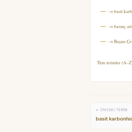
→ basit karb
→ basınç artı
→ Başını Çe
Tüm terimler (A–Z
← ÖNCEKI TERIM
basit karbonhi