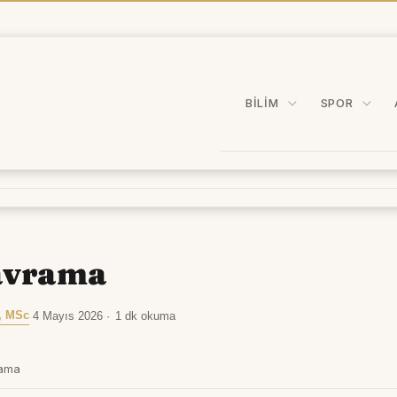
BILIM
SPOR
avrama
, MSc
·
4 Mayıs 2026
·
1 dk okuma
rama