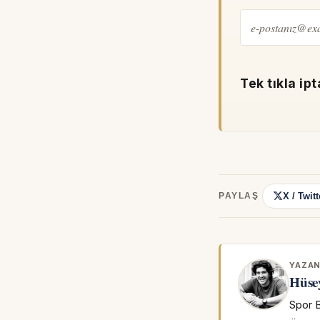
Tek tıkla ipt
X / Twitt
PAYLAŞ
YAZA
Hüse
Spor B