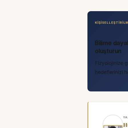
KIŞISELLEŞTIRI
Bilime daya
oluşturun
Fizyolojinize g
hedeflerinizi
YA
H