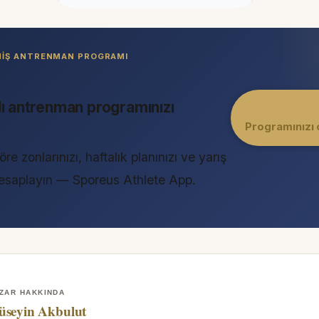
LMIŞ ANTRENMAN PROGRAMI
lı antrenman programınızı
Programınızı 
öre zonlarınızı, haftalık planınızı ve yarış
 hesaplayın — Sporeus Athlete App.
ZAR HAKKINDA
üseyin Akbulut