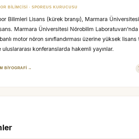
OR BILIMCISI · SPOREUS KURUCUSU
or Bilimleri Lisans (kürek branşı), Marmara Üniversites
isans. Marmara Üniversitesi Nörobilim Laboratuvarı'nd
banlı motor nöron sınıflandırması üzerine yüksek lisans 
 uluslararası konferanslarda hakemli yayınlar.
M BIYOGRAFI →
mler