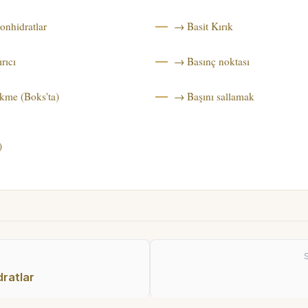
onhidratlar
→ Basit Kırık
rıcı
→ Basınç noktası
kme (Boks'ta)
→ Başını sallamak
)
dratlar