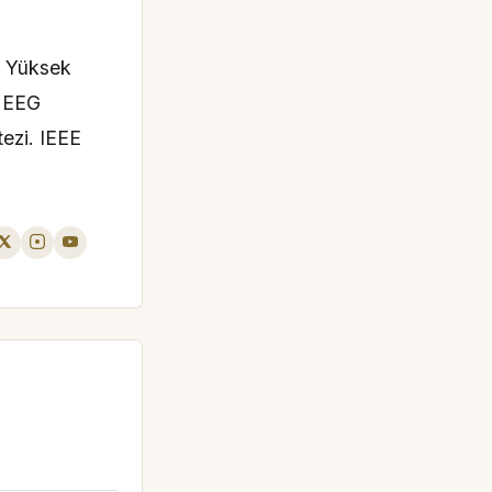
i Yüksek
a EEG
tezi. IEEE