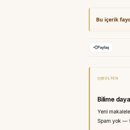
Bu içerik fay
Paylaş
BÜLTEN
Bilime daya
Yeni makaleler
Spam yok — tek