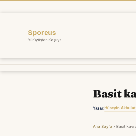
İçeriğe
atla
Sporeus
Yürüyüşten Koşuya
Basit k
Hüseyin Akbulut
Yazar:
Ana Sayfa
›
Basit kav