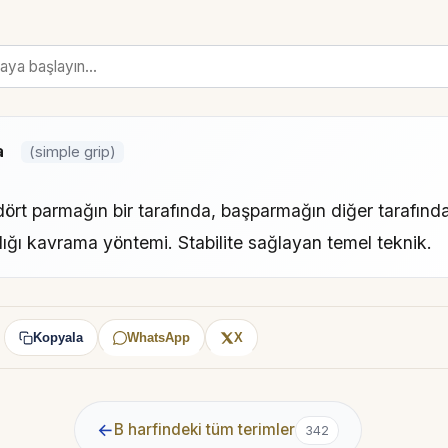
a
(simple grip)
dört parmağın bir tarafında, başparmağın diğer tarafınd
dığı kavrama yöntemi. Stabilite sağlayan temel teknik.
Kopyala
WhatsApp
X
:
←
B harfindeki tüm terimler
342