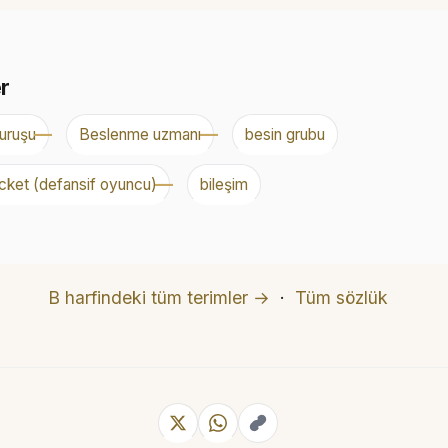
er
uruşu
Beslenme uzmanı
besin grubu
cket (defansif oyuncu)
bileşim
B harfindeki tüm terimler →
·
Tüm sözlük