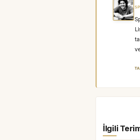
SP
Sp
L
ta
ve
TA
İlgili Teri