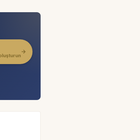
→
oluşturun