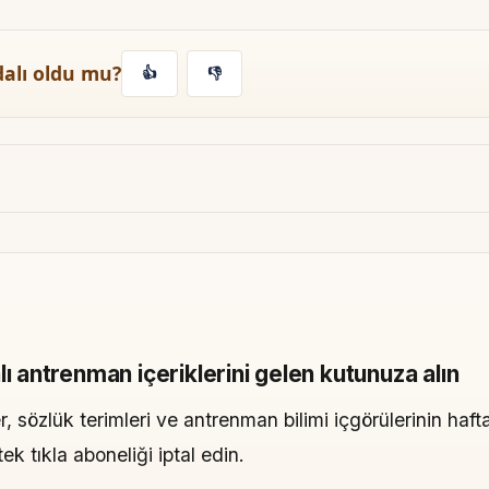
dalı oldu mu?
👍
👎
lı antrenman içeriklerini gelen kutunuza alın
, sözlük terimleri ve antrenman bilimi içgörülerinin hafta
 tıkla aboneliği iptal edin.