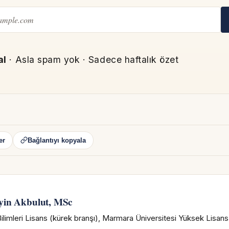
al
· Asla spam yok · Sadece haftalık özet
er
Bağlantıyı kopyala
N
yin Akbulut, MSc
ilimleri Lisans (kürek branşı), Marmara Üniversitesi Yüksek Lisan