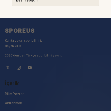
Besin yoğun
SPOREUS
Kanıta dayalı spor bilimi &
dayanıklılık
2020'den beri Türkçe spor bilimi yayını.
İçerik
Bilim Yazıları
Antrenman