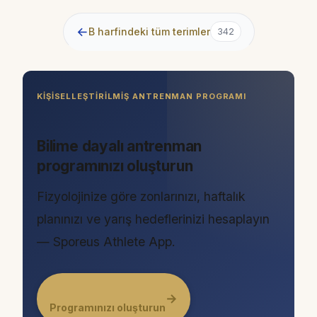
←
B harfindeki tüm terimler
342
KIŞISELLEŞTIRILMIŞ ANTRENMAN PROGRAMI
Bilime dayalı antrenman
programınızı oluşturun
Fizyolojinize göre zonlarınızı, haftalık
planınızı ve yarış hedeflerinizi hesaplayın
— Sporeus Athlete App.
→
Programınızı oluşturun