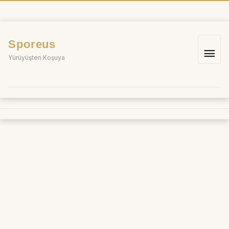
İçeriğe
atla
Sporeus
Ana
Yürüyüşten Koşuya
me