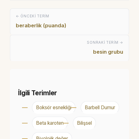
← ÖNCEKI TERIM
beraberlik (puanda)
SONRAKI TERIM →
besin grubu
İlgili Terimler
Boksör esnekliği
Barbell Dumur
Beta karoten
Bilişsel
Biyolojik değer