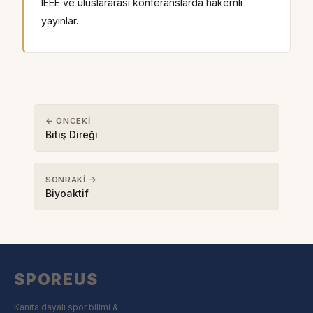
IEEE ve uluslararası konferanslarda hakemli
yayınlar.
← ÖNCEKI
Bitiş Direği
SONRAKI →
Biyoaktif
SPOREUS
Kanıta dayalı spor bilimi &