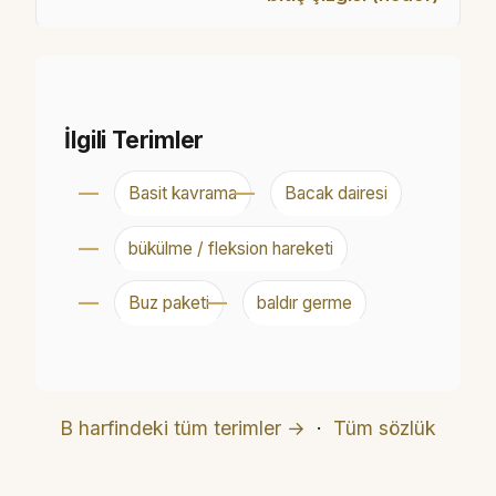
İlgili Terimler
Basit kavrama
Bacak dairesi
bükülme / fleksion hareketi
Buz paketi
baldır germe
B harfindeki tüm terimler →
·
Tüm sözlük