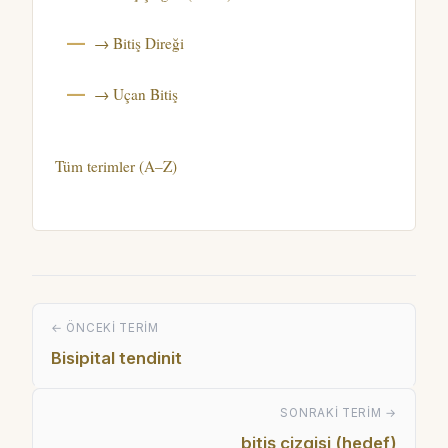
→ Bitiş Direği
→ Uçan Bitiş
Tüm terimler (A–Z)
← ÖNCEKI TERIM
Bisipital tendinit
SONRAKI TERIM →
bitiş çizgisi (hedef)