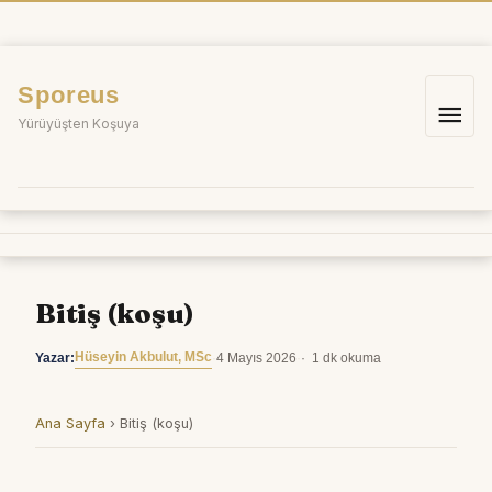
İçeriğe
atla
Sporeus
Ana
Yürüyüşten Koşuya
me
Bitiş (koşu)
Hüseyin Akbulut, MSc
Yazar:
·
4 Mayıs 2026
·
1 dk okuma
Ana Sayfa
›
Bitiş (koşu)