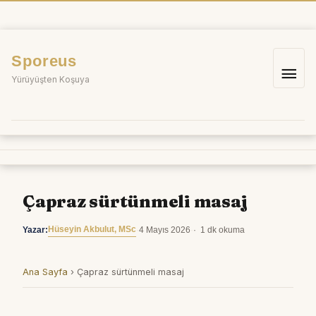
İçeriğe
atla
Sporeus
Ana
Yürüyüşten Koşuya
me
Çapraz sürtünmeli masaj
Hüseyin Akbulut, MSc
Yazar:
·
4 Mayıs 2026
·
1 dk okuma
Ana Sayfa
›
Çapraz sürtünmeli masaj