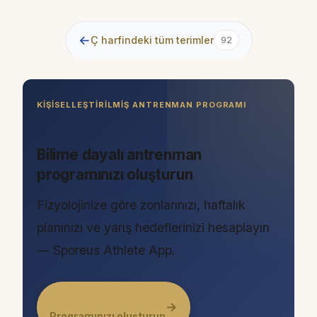
←
Ç harfindeki tüm terimler
92
KIŞISELLEŞTIRILMIŞ ANTRENMAN PROGRAMI
Bilime dayalı antrenman
programınızı oluşturun
Fizyolojinize göre zonlarınızı, haftalık
planınızı ve yarış hedeflerinizi hesaplayın
— Sporeus Athlete App.
→
Programınızı oluşturun