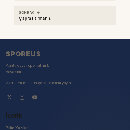
SONRAKI →
Çapraz tırmanış
SPOREUS
Kanıta dayalı spor bilimi &
dayanıklılık
2020'den beri Türkçe spor bilimi yayını.
İçerik
Bilim Yazıları