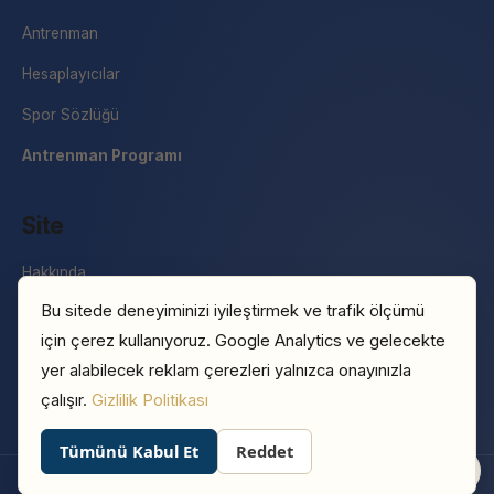
Antrenman
Hesaplayıcılar
Spor Sözlüğü
Antrenman Programı
Site
Hakkında
Bu sitede deneyiminizi iyileştirmek ve trafik ölçümü
İletişim
için çerez kullanıyoruz. Google Analytics ve gelecekte
Basın
yer alabilecek reklam çerezleri yalnızca onayınızla
Gizlilik Politikası
çalışır.
Gizlilik Politikası
Tümünü Kabul Et
Reddet
0
© 2026 Sporeus · Hüseyin Akbulut
Hakkında
İletişim
Gizlilik