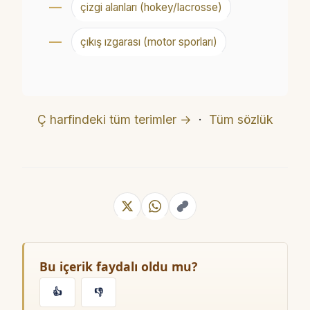
çizgi alanları (hokey/lacrosse)
çıkış ızgarası (motor sporları)
Ç harfindeki tüm terimler →
·
Tüm sözlük
Bu içerik faydalı oldu mu?
👍
👎