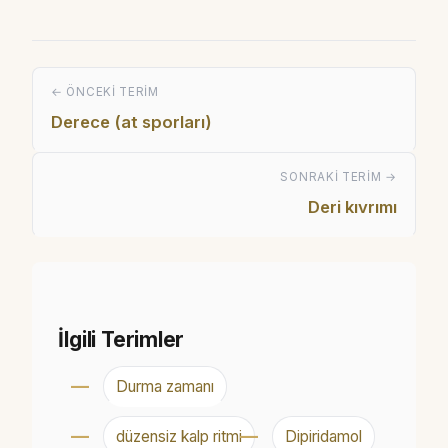
← ÖNCEKI TERIM
Derece (at sporları)
SONRAKI TERIM →
Deri kıvrımı
İlgili Terimler
Durma zamanı
düzensiz kalp ritmi
Dipiridamol