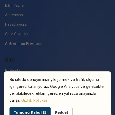
Bilim Yazıları
Antrenman
Hesaplayıcılar
Spor Sözlüğü
Antrenman Programı
Site
Hakkında
Bu sitede deneyiminizi iyileştirmek ve trafik ölçümü
İletişim
için çerez kullanıyoruz. Google Analytics ve gelecekte
Basın
yer alabilecek reklam çerezleri yalnızca onayınızla
Gizlilik Politikası
çalışır.
Gizlilik Politikası
Tümünü Kabul Et
Reddet