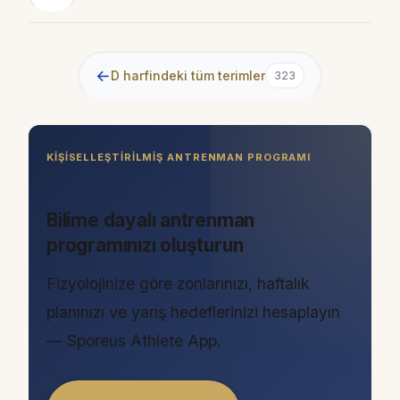
←
D harfindeki tüm terimler
323
KIŞISELLEŞTIRILMIŞ ANTRENMAN PROGRAMI
Bilime dayalı antrenman
programınızı oluşturun
Fizyolojinize göre zonlarınızı, haftalık
planınızı ve yarış hedeflerinizi hesaplayın
— Sporeus Athlete App.