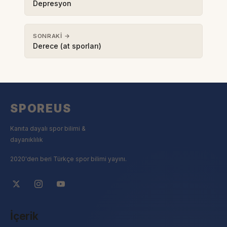
Depresyon
SONRAKI →
Derece (at sporları)
SPOREUS
Kanıta dayalı spor bilimi &
dayanıklılık
2020'den beri Türkçe spor bilimi yayını.
İçerik