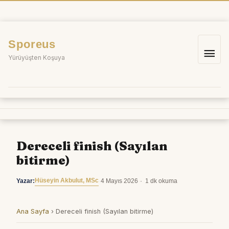
İçeriğe
atla
Sporeus
Ana
Yürüyüşten Koşuya
me
Dereceli finish (Sayılan
bitirme)
Hüseyin Akbulut, MSc
Yazar:
·
4 Mayıs 2026
·
1 dk okuma
Ana Sayfa
›
Dereceli finish (Sayılan bitirme)