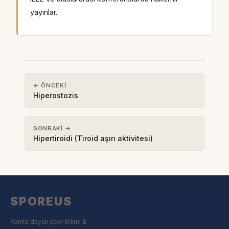
yayınlar.
← ÖNCEKI
Hiperostozis
SONRAKI →
Hipertiroidi (Tiroid aşırı aktivitesi)
SPOREUS
Kanıta dayalı spor bilimi &