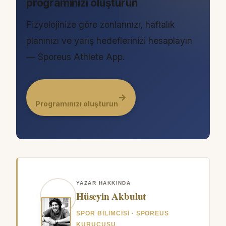
programınızı oluşturun
Fizyolojinize göre zonlarınızı, haftalık
planınızı ve yarış hedeflerinizi hesaplayın
— Sporeus Athlete App.
→
Programınızı oluşturun
YAZAR HAKKINDA
Hüseyin Akbulut
SPOR BILIMCISI · SPOREUS
KURUCUSU