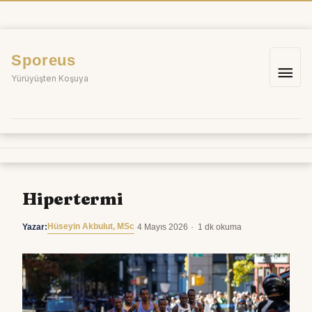
İçeriğe
atla
Sporeus
Ana
Yürüyüşten Koşuya
me
Hipertermi
Hüseyin Akbulut, MSc
Yazar:
·
4 Mayıs 2026
·
1 dk okuma