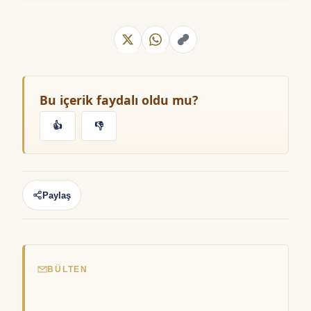
Bu içerik faydalı oldu mu?
👍
👎
Paylaş
BÜLTEN