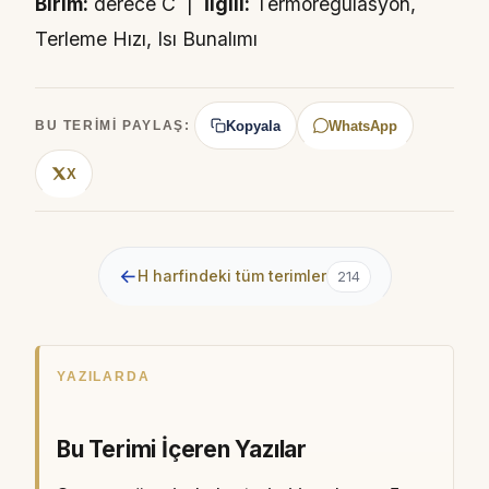
Birim:
derece C |
İlgili:
Termoregülasyon,
Terleme Hızı, Isı Bunalımı
Kopyala
WhatsApp
BU TERIMI PAYLAŞ:
X
←
H harfindeki tüm terimler
214
YAZILARDA
Bu Terimi İçeren Yazılar