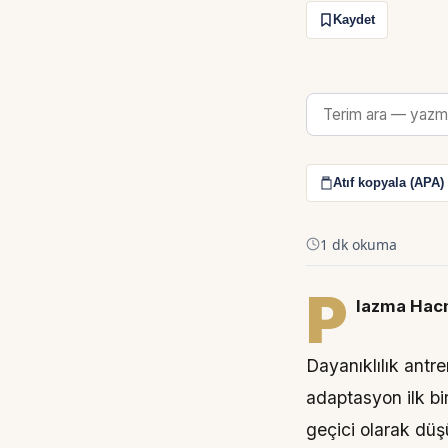
Kaydet
Atıf kopyala (APA)
1 dk okuma
P
lazma Hac
Dayanıklılık antr
adaptasyon ilk bi
geçici olarak düşü