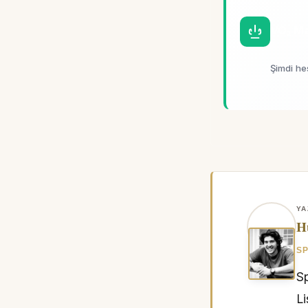
VO₂ Ma
Şimdi h
YA
H
SP
Sp
L