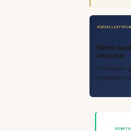
KIŞISELLEŞTIRI
Bilime daya
oluşturun
Fizyolojinize g
hedeflerinizi
ÜCRETSI