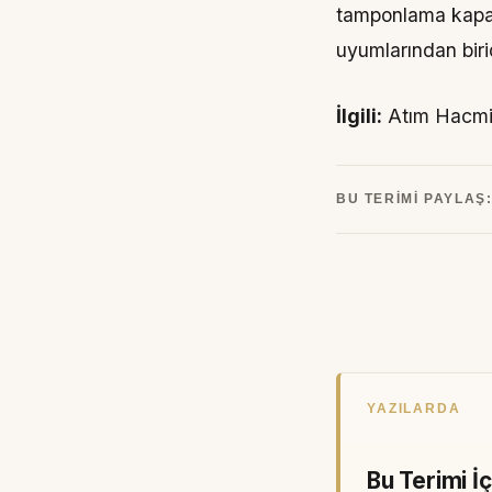
tamponlama kapas
uyumlarından birid
İlgili:
Atım Hacmi,
BU TERIMI PAYLAŞ
YAZILARDA
Bu Terimi İ