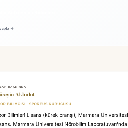
ks Antrenman Bölgeleri
esapla →
ZAR HAKKINDA
üseyin Akbulut
OR BILIMCISI · SPOREUS KURUCUSU
or Bilimleri Lisans (kürek branşı), Marmara Üniversites
isans. Marmara Üniversitesi Nörobilim Laboratuvarı'nd