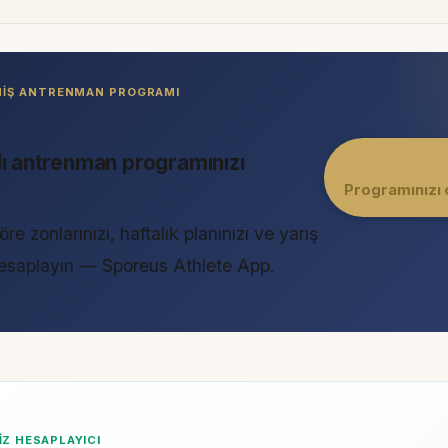
LMIŞ ANTRENMAN PROGRAMI
lı antrenman programınızı
Programınızı 
öre zonlarınızı, haftalık planınızı ve yarış
 hesaplayın — Sporeus Athlete App.
Z HESAPLAYICI