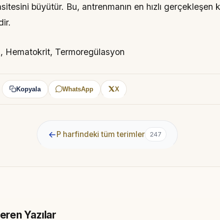
itesini büyütür. Bu, antrenmanın en hızlı gerçekleşen 
ir.
 Hematokrit, Termoregülasyon
Kopyala
WhatsApp
X
:
←
P harfindeki tüm terimler
247
çeren Yazılar