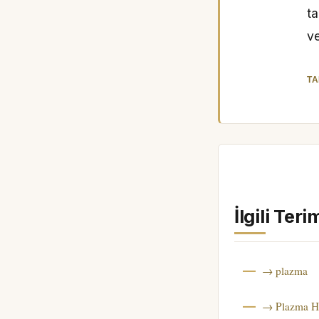
ta
ve
TA
İlgili Teri
→ plazma
→ Plazma H