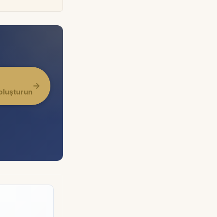
→
oluşturun