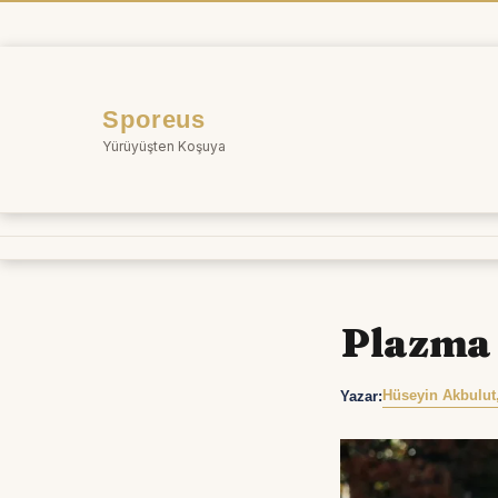
İçeriğe
atla
Sporeus
Yürüyüşten Koşuya
Plazma
Hüseyin Akbulut
Yazar: