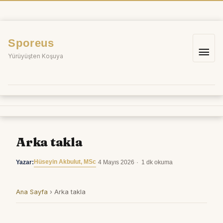
İçeriğe
atla
Sporeus
Ana
Yürüyüşten Koşuya
me
Arka takla
Hüseyin Akbulut, MSc
Yazar:
·
4 Mayıs 2026
·
1 dk okuma
Ana Sayfa
›
Arka takla