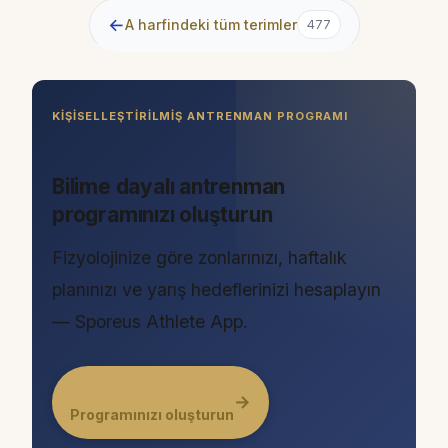
←
A harfindeki tüm terimler
477
KIŞISELLEŞTIRILMIŞ ANTRENMAN PROGRAMI
Bilime dayalı antrenman
programınızı oluşturun
Fizyolojinize göre zonlarınızı, haftalık
planınızı ve yarış hedeflerinizi hesaplayın
— Sporeus Athlete App.
→
Programınızı oluşturun