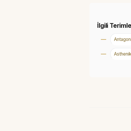
İlgili Teriml
Antagoni
Astheni