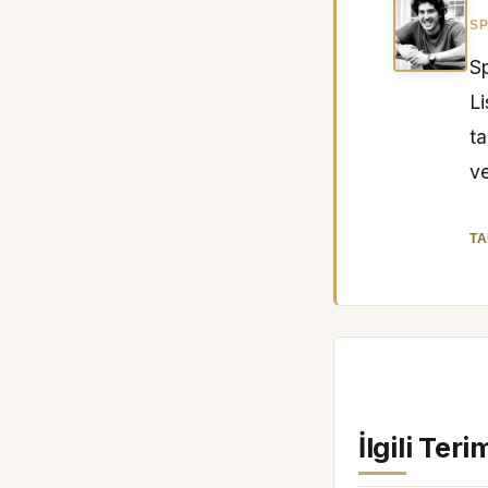
SP
Sp
L
ta
ve
TA
İlgili Teri