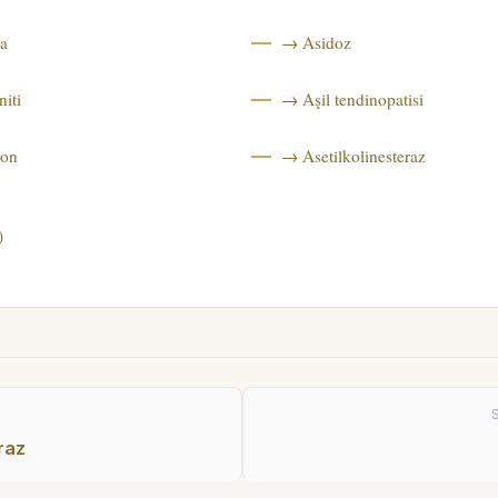
a
→ Asidoz
niti
→ Aşil tendinopatisi
yon
→ Asetilkolinesteraz
)
raz