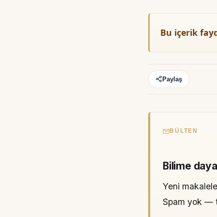
Bu içerik fay
Paylaş
BÜLTEN
Bilime daya
Yeni makaleler
Spam yok — tek