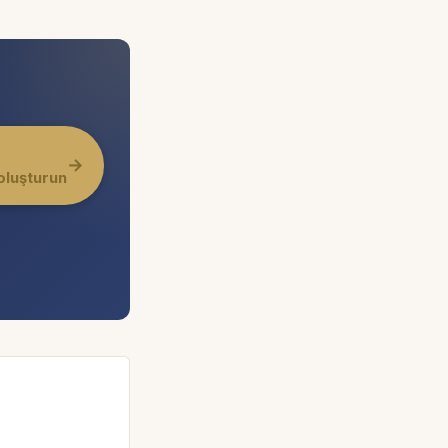
→
oluşturun