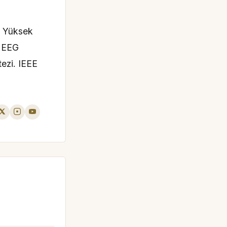
i Yüksek
a EEG
tezi. IEEE