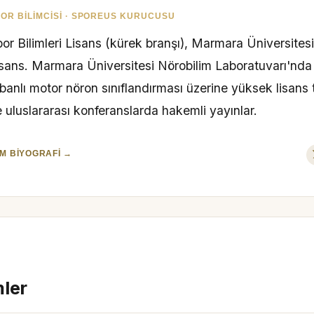
OR BILIMCISI · SPOREUS KURUCUSU
or Bilimleri Lisans (kürek branşı), Marmara Üniversites
isans. Marmara Üniversitesi Nörobilim Laboratuvarı'nd
banlı motor nöron sınıflandırması üzerine yüksek lisans 
 uluslararası konferanslarda hakemli yayınlar.
M BIYOGRAFI →
mler