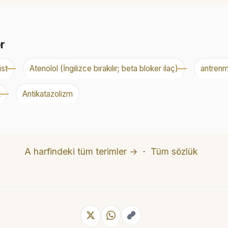
er
st
Atenolol (İngilizce bırakılır; beta bloker ilaç)
antrenm
k
Antikatazolizm
A harfindeki tüm terimler →
·
Tüm sözlük