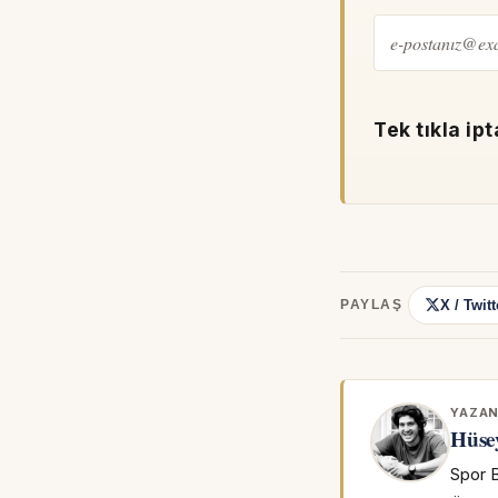
Tek tıkla ipt
X / Twitt
PAYLAŞ
YAZA
Hüse
Spor B