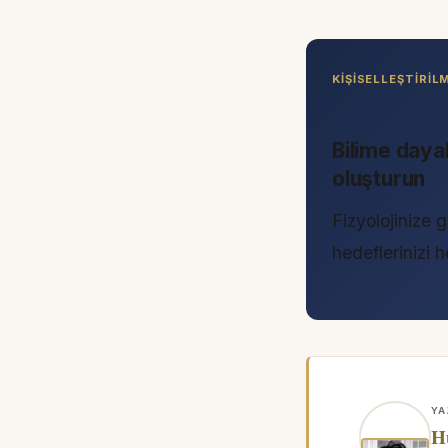
KIŞISELLEŞTIRI
Bilime daya
oluşturun
Fizyolojinize g
hedeflerinizi
YA
H