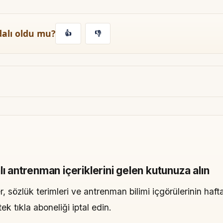
dalı oldu mu?
👍
👎
lı antrenman içeriklerini gelen kutunuza alın
, sözlük terimleri ve antrenman bilimi içgörülerinin hafta
 tıkla aboneliği iptal edin.