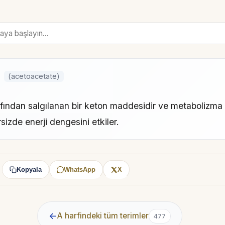
(acetoacetate)
afından salgılanan bir keton maddesidir ve metabolizm
sizde enerji dengesini etkiler.
Kopyala
WhatsApp
X
:
←
A harfindeki tüm terimler
477