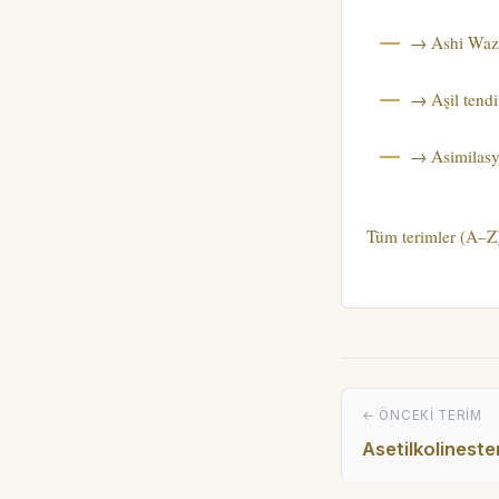
→ Ashi Waz
→ Aşil tendi
→ Asimilas
Tüm terimler (A–Z
← ÖNCEKI TERIM
Asetilkolineste