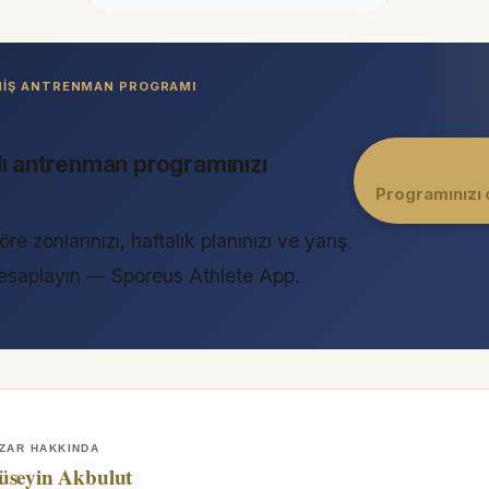
LMIŞ ANTRENMAN PROGRAMI
lı antrenman programınızı
Programınızı 
öre zonlarınızı, haftalık planınızı ve yarış
 hesaplayın — Sporeus Athlete App.
ZAR HAKKINDA
üseyin Akbulut