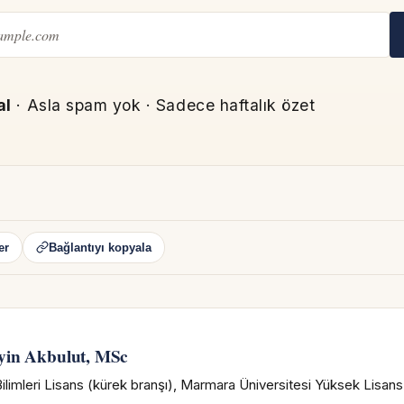
al
· Asla spam yok · Sadece haftalık özet
er
Bağlantıyı kopyala
N
yin Akbulut, MSc
ilimleri Lisans (kürek branşı), Marmara Üniversitesi Yüksek Lisan