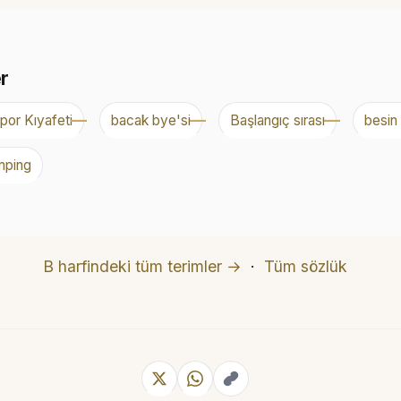
er
por Kıyafeti
bacak bye'si
Başlangıç sırası
besin
mping
B harfindeki tüm terimler →
·
Tüm sözlük