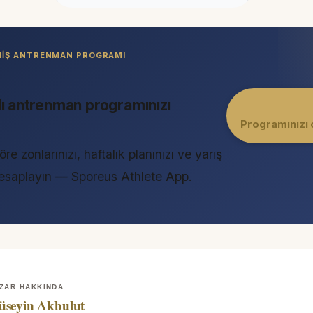
LMIŞ ANTRENMAN PROGRAMI
lı antrenman programınızı
Programınızı 
öre zonlarınızı, haftalık planınızı ve yarış
 hesaplayın — Sporeus Athlete App.
ZAR HAKKINDA
üseyin Akbulut