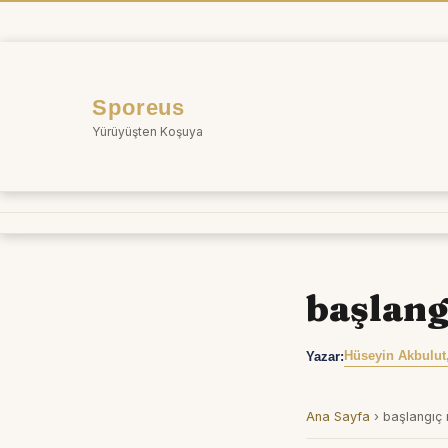
İçeriğe
atla
Sporeus
Yürüyüşten Koşuya
başlang
Hüseyin Akbulut
Yazar:
Ana Sayfa
›
başlangıç 