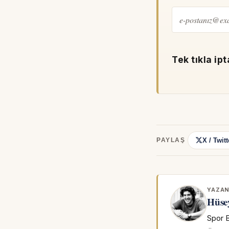
Tek tıkla ipt
X / Twitt
PAYLAŞ
YAZA
Hüse
Spor B