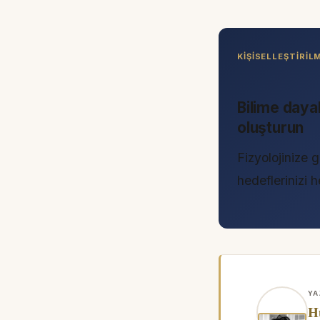
KIŞISELLEŞTIRI
Bilime daya
oluşturun
Fizyolojinize g
hedeflerinizi
YA
H