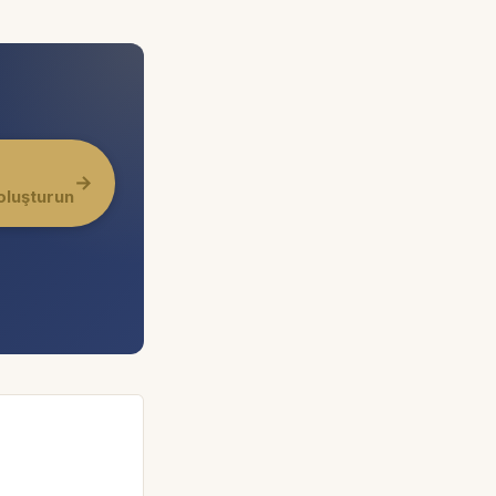
→
oluşturun