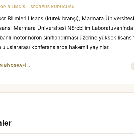
OR BILIMCISI · SPOREUS KURUCUSU
or Bilimleri Lisans (kürek branşı), Marmara Üniversites
isans. Marmara Üniversitesi Nörobilim Laboratuvarı'nd
banlı motor nöron sınıflandırması üzerine yüksek lisans 
 uluslararası konferanslarda hakemli yayınlar.
M BIYOGRAFI →
mler