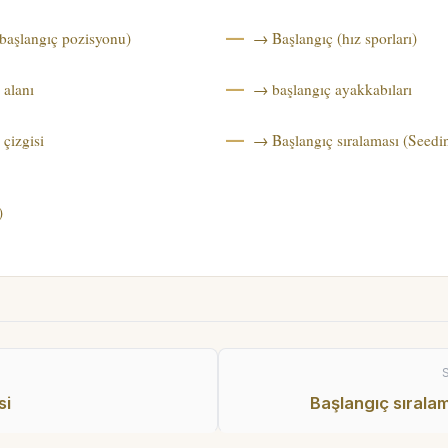
başlangıç pozisyonu)
→ Başlangıç (hız sporları)
 alanı
→ başlangıç ayakkabıları
çizgisi
→ Başlangıç sıralaması (Seedi
)
si
Başlangıç sırala