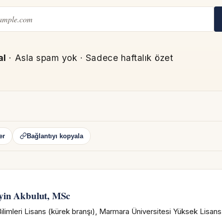
al
· Asla spam yok · Sadece haftalık özet
er
Bağlantıyı kopyala
N
yin Akbulut, MSc
ilimleri Lisans (kürek branşı), Marmara Üniversitesi Yüksek Lisan