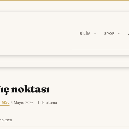
BILIM
SPOR
ıç noktası
, MSc
·
4 Mayıs 2026
·
1 dk okuma
noktası