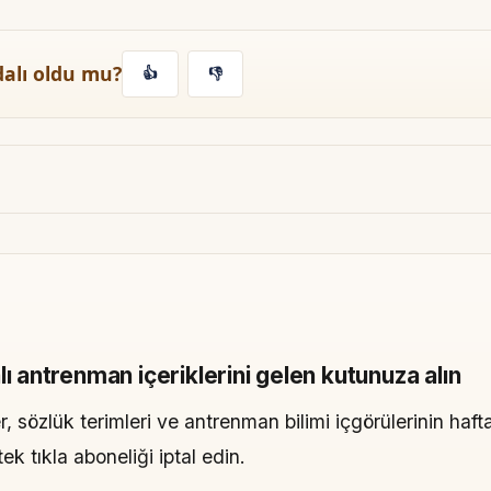
dalı oldu mu?
👍
👎
lı antrenman içeriklerini gelen kutunuza alın
, sözlük terimleri ve antrenman bilimi içgörülerinin hafta
 tıkla aboneliği iptal edin.