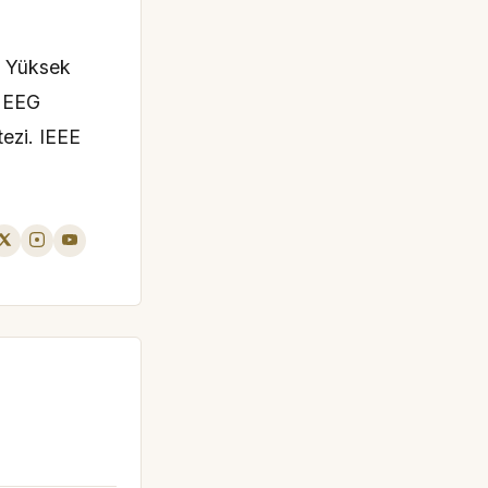
i Yüksek
a EEG
tezi. IEEE