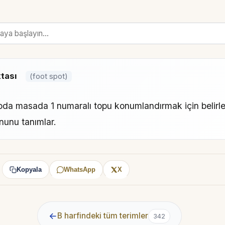
tası
(foot spot)
doda masada 1 numaralı topu konumlandırmak için belirl
nunu tanımlar.
Kopyala
WhatsApp
X
:
←
B harfindeki tüm terimler
342