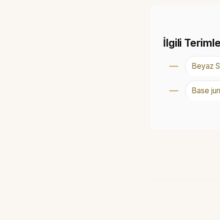
İlgili Teriml
Beyaz S
Base ju