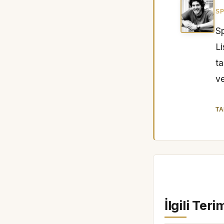
SP
Sp
L
ta
ve
TA
İlgili Teri