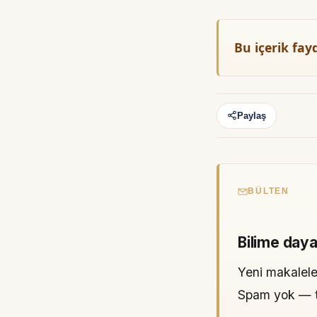
Bu içerik fay
Paylaş
BÜLTEN
Bilime daya
Yeni makaleler
Spam yok — tek