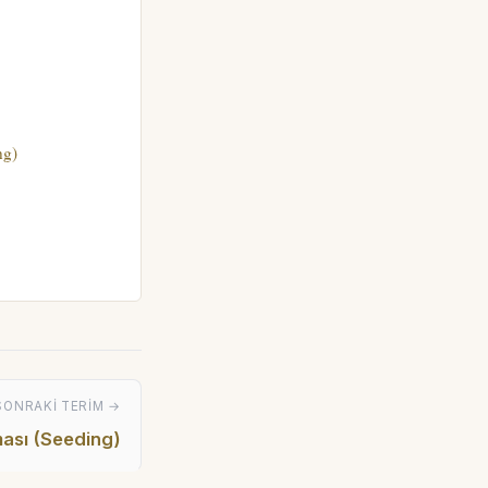
ng)
SONRAKI TERIM →
ması (Seeding)