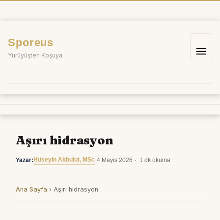
İçeriğe
atla
Sporeus
Ana
Yürüyüşten Koşuya
me
Aşırı hidrasyon
Hüseyin Akbulut, MSc
Yazar:
·
4 Mayıs 2026
·
1 dk okuma
Ana Sayfa
›
Aşırı hidrasyon