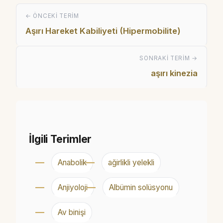
← ÖNCEKI TERIM
Aşırı Hareket Kabiliyeti (Hipermobilite)
SONRAKI TERIM →
aşırı kinezia
İlgili Terimler
Anabolik
ağirlikli yelekli
Anjiyoloji
Albümin solüsyonu
Av binişi