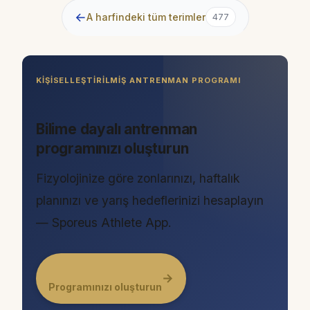
←
A harfindeki tüm terimler
477
KIŞISELLEŞTIRILMIŞ ANTRENMAN PROGRAMI
Bilime dayalı antrenman
programınızı oluşturun
Fizyolojinize göre zonlarınızı, haftalık
planınızı ve yarış hedeflerinizi hesaplayın
— Sporeus Athlete App.
→
Programınızı oluşturun