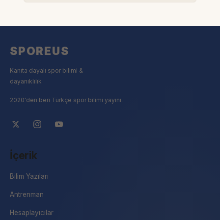
SPOREUS
Kanıta dayalı spor bilimi &
dayanıklılık
2020'den beri Türkçe spor bilimi yayını.
İçerik
Bilim Yazıları
Antrenman
Hesaplayıcılar