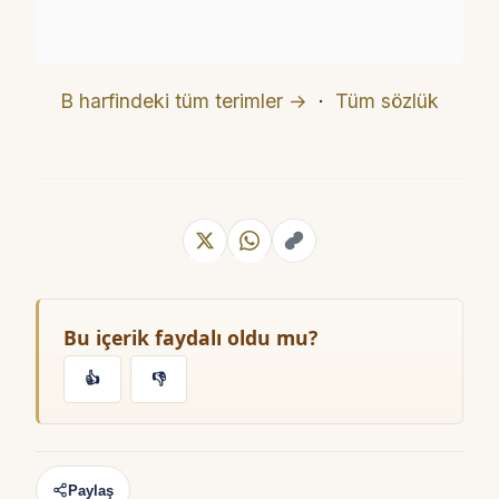
B harfindeki tüm terimler →
·
Tüm sözlük
Bu içerik faydalı oldu mu?
👍
👎
Paylaş