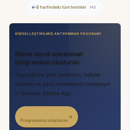
←
B harfindeki tüm terimler
342
KIŞISELLEŞTIRILMIŞ ANTRENMAN PROGRAMI
Bilime dayalı antrenman
programınızı oluşturun
Fizyolojinize göre zonlarınızı, haftalık
planınızı ve yarış hedeflerinizi hesaplayın
— Sporeus Athlete App.
→
Programınızı oluşturun