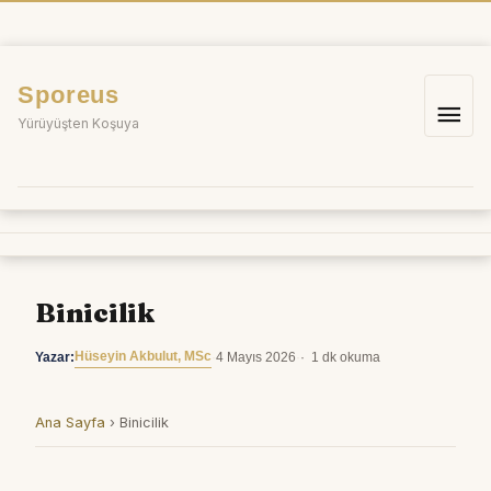
İçeriğe
atla
Sporeus
Ana
Yürüyüşten Koşuya
me
Binicilik
Hüseyin Akbulut, MSc
Yazar:
·
4 Mayıs 2026
·
1 dk okuma
Ana Sayfa
›
Binicilik