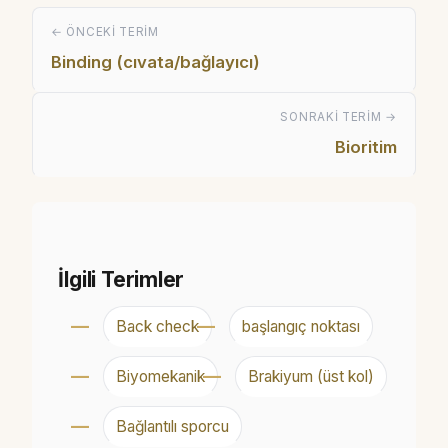
← ÖNCEKI TERIM
Binding (cıvata/bağlayıcı)
SONRAKI TERIM →
Bioritim
İlgili Terimler
Back check
başlangıç noktası
Biyomekanik
Brakiyum (üst kol)
Bağlantılı sporcu