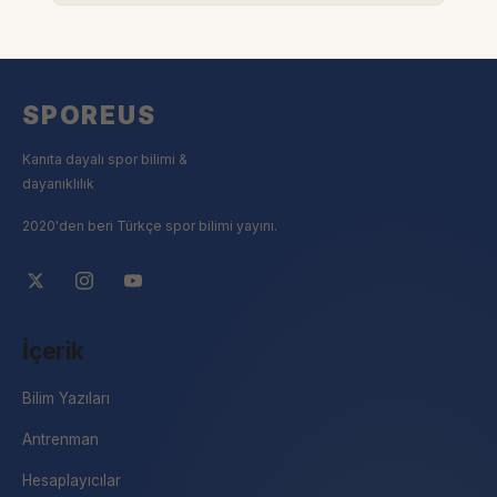
SPOREUS
Kanıta dayalı spor bilimi &
dayanıklılık
2020'den beri Türkçe spor bilimi yayını.
İçerik
Bilim Yazıları
Antrenman
Hesaplayıcılar