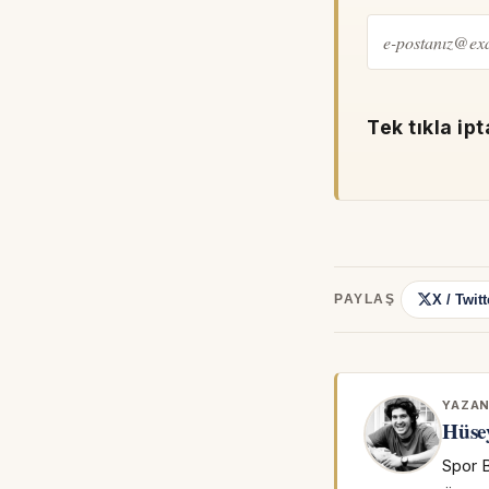
Tek tıkla ipt
X / Twitt
PAYLAŞ
YAZA
Hüse
Spor B