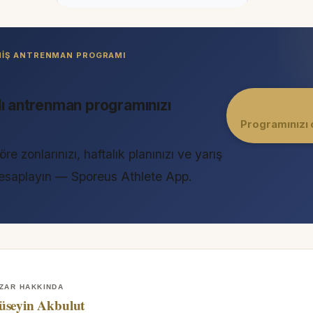
LMIŞ ANTRENMAN PROGRAMI
lı antrenman programınızı
Programınızı 
öre zonlarınızı, haftalık planınızı ve yarış
 hesaplayın — Sporeus Athlete App.
ZAR HAKKINDA
üseyin Akbulut