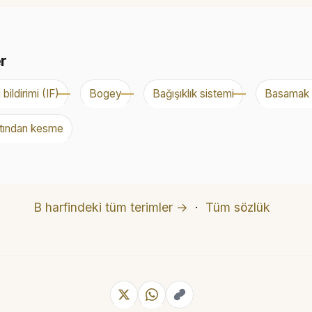
er
 bildirimi (IF)
Bogey
Bağışıklık sistemi
Basamak 
ltından kesme
B harfindeki tüm terimler →
·
Tüm sözlük