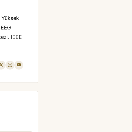
i Yüksek
a EEG
tezi. IEEE