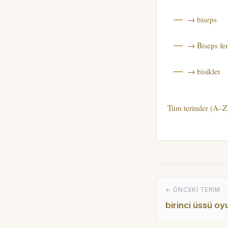
→ biseps
→ Biseps fe
→ bisiklet
Tüm terimler (A–Z
← ÖNCEKI TERIM
birinci üssü o