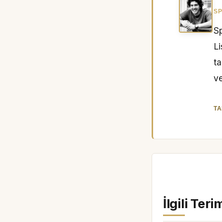
SP
Sp
L
ta
ve
TA
İlgili Teri