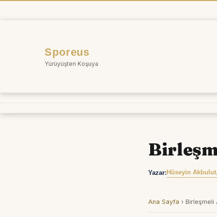
İçeriğe
atla
Sporeus
Yürüyüşten Koşuya
Birleşm
Hüseyin Akbulut
Yazar:
Ana Sayfa
›
Birleşmel