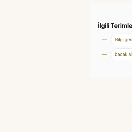
İlgili Teriml
Bilgi geri
bacak a