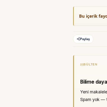
Bu içerik fay
Paylaş
BÜLTEN
Bilime daya
Yeni makaleler
Spam yok — tek