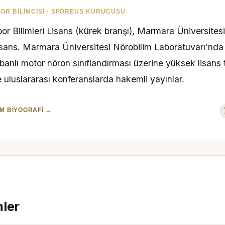
OR BILIMCISI · SPOREUS KURUCUSU
or Bilimleri Lisans (kürek branşı), Marmara Üniversites
isans. Marmara Üniversitesi Nörobilim Laboratuvarı'nd
banlı motor nöron sınıflandırması üzerine yüksek lisans 
 uluslararası konferanslarda hakemli yayınlar.
M BIYOGRAFI →
mler