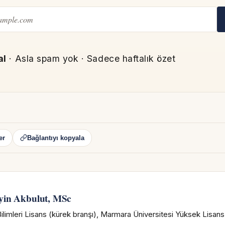
al
· Asla spam yok · Sadece haftalık özet
er
Bağlantıyı kopyala
N
yin Akbulut, MSc
ilimleri Lisans (kürek branşı), Marmara Üniversitesi Yüksek Lisan