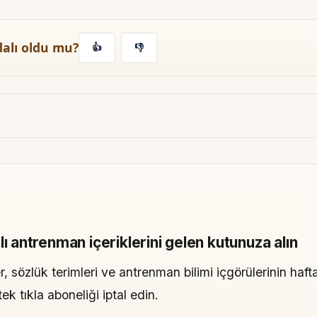
dalı oldu mu?
👍
👎
lı antrenman içeriklerini gelen kutunuza alın
, sözlük terimleri ve antrenman bilimi içgörülerinin hafta
 tıkla aboneliği iptal edin.