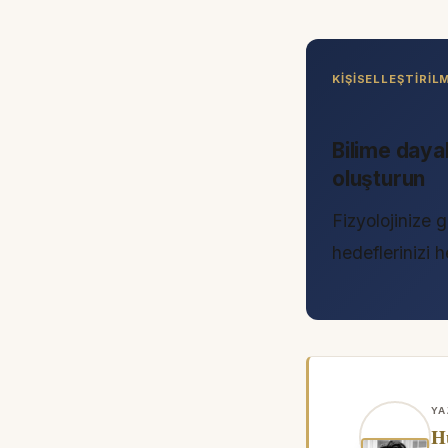
KIŞISELLEŞTIRI
Bilime daya
oluşturun
Fizyolojinize g
hedeflerinizi
YA
H