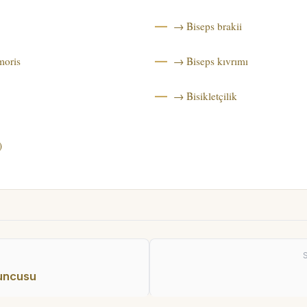
→ Biseps brakii
moris
→ Biseps kıvrımı
→ Bisikletçilik
)
yuncusu