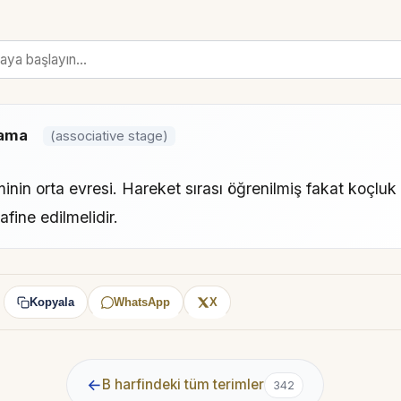
şama
(associative stage)
inin orta evresi. Hareket sırası öğrenilmiş fakat koçluk
rafine edilmelidir.
Kopyala
WhatsApp
X
:
←
B harfindeki tüm terimler
342