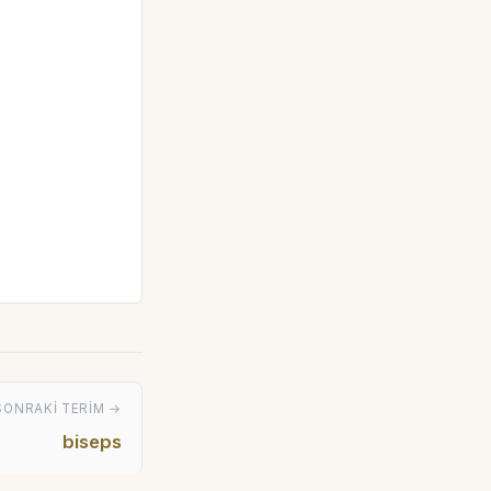
SONRAKI TERIM →
biseps