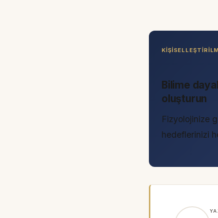
KIŞISELLEŞTIRI
Bilime daya
oluşturun
Fizyolojinize g
hedeflerinizi
YA