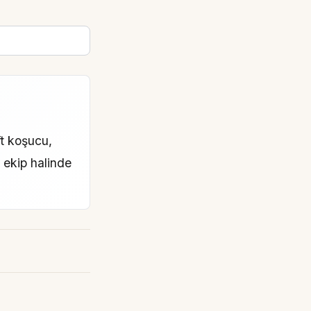
ft koşucu,
e ekip halinde