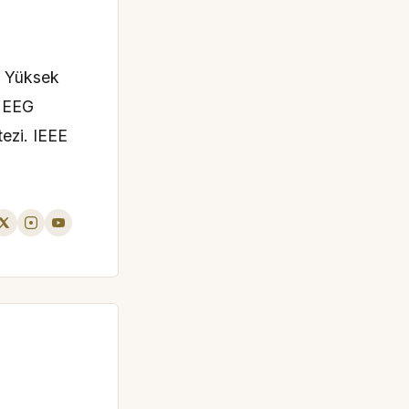
i Yüksek
a EEG
tezi. IEEE