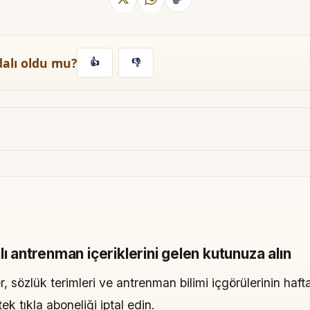
dalı oldu mu?
👍
👎
lı antrenman içeriklerini gelen kutunuza alın
, sözlük terimleri ve antrenman bilimi içgörülerinin hafta
 tıkla aboneliği iptal edin.