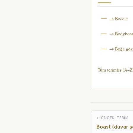
→ Boccia
→ Bodyboar
→ Boğa göz
Tüm terimler (A–Z
← ÖNCEKI TERIM
Boast (duvar ş