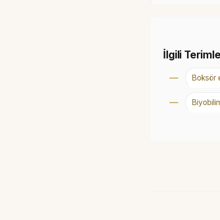
İlgili Teriml
Boksör e
Biyobili