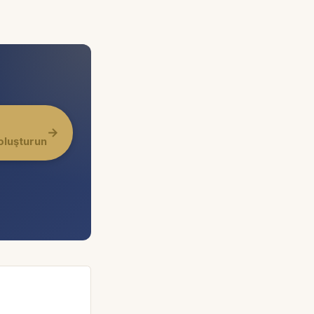
→
oluşturun