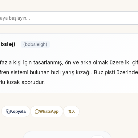
bslej)
(bobsleigh)
fazla kişi için tasarlanmış, ön ve arka olmak üzere iki çi
fren sistemi bulunan hızlı yarış kızağı. Buz pisti üzerind
rlu kızak sporudur.
Kopyala
WhatsApp
X
: