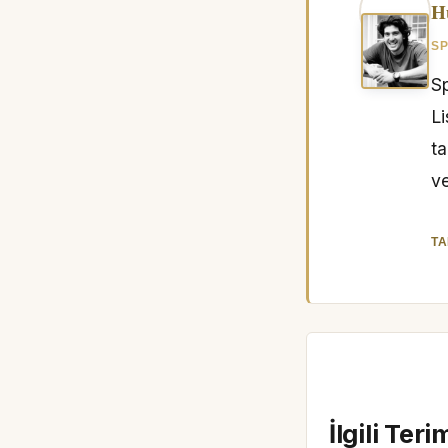
H
SP
Sp
L
ta
ve
TA
İlgili Teri