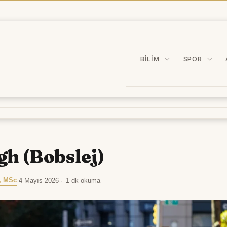
BILIM
SPOR
gh (Bobslej)
, MSc
·
4 Mayıs 2026
·
1 dk okuma