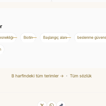
er
snekliği
Biotin
Başlangıç alanı
beslenme güvensi
m
B harfindeki tüm terimler →
·
Tüm sözlük