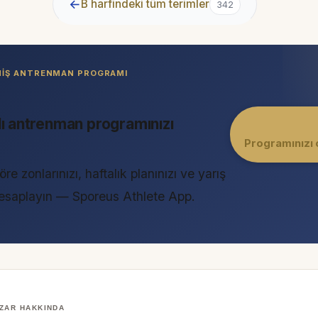
←
B harfindeki tüm terimler
342
LMIŞ ANTRENMAN PROGRAMI
lı antrenman programınızı
Programınızı 
öre zonlarınızı, haftalık planınızı ve yarış
 hesaplayın — Sporeus Athlete App.
ZAR HAKKINDA