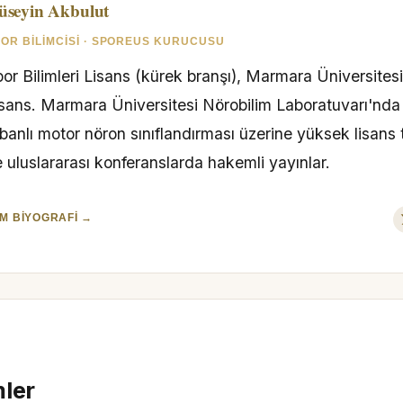
üseyin Akbulut
OR BILIMCISI · SPOREUS KURUCUSU
or Bilimleri Lisans (kürek branşı), Marmara Üniversites
isans. Marmara Üniversitesi Nörobilim Laboratuvarı'nd
banlı motor nöron sınıflandırması üzerine yüksek lisans 
 uluslararası konferanslarda hakemli yayınlar.
M BIYOGRAFI →
mler