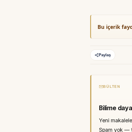
Bu içerik fay
Paylaş
BÜLTEN
Bilime daya
Yeni makaleler
Spam yok — tek