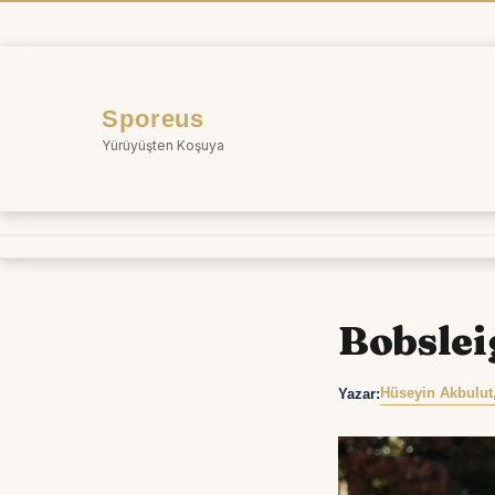
İçeriğe
atla
Sporeus
Yürüyüşten Koşuya
Bobslei
Hüseyin Akbulut
Yazar: