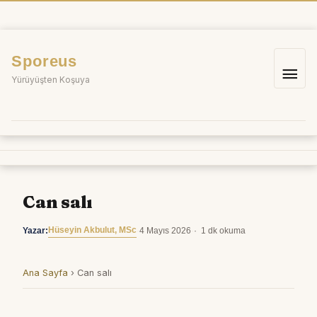
İçeriğe
atla
Sporeus
Ana
Yürüyüşten Koşuya
me
Can salı
Hüseyin Akbulut, MSc
Yazar:
·
4 Mayıs 2026
·
1 dk okuma
Ana Sayfa
›
Can salı