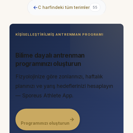
←
C harfindeki tüm terimler
55
KIŞISELLEŞTIRILMIŞ ANTRENMAN PROGRAMI
Bilime dayalı antrenman
programınızı oluşturun
Fizyolojinize göre zonlarınızı, haftalık
planınızı ve yarış hedeflerinizi hesaplayın
— Sporeus Athlete App.
→
Programınızı oluşturun