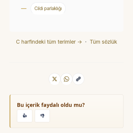
Cildi parlaklığı
C harfindeki tüm terimler →
·
Tüm sözlük
Bu içerik faydalı oldu mu?
👍
👎