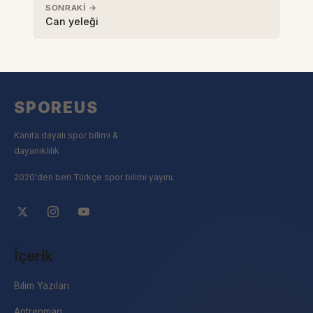
SONRAKI →
Can yeleği
SPOREUS
Kanıta dayalı spor bilimi &
dayanıklılık
2020'den beri Türkçe spor bilimi yayını.
İçerik
Bilim Yazıları
Antrenman