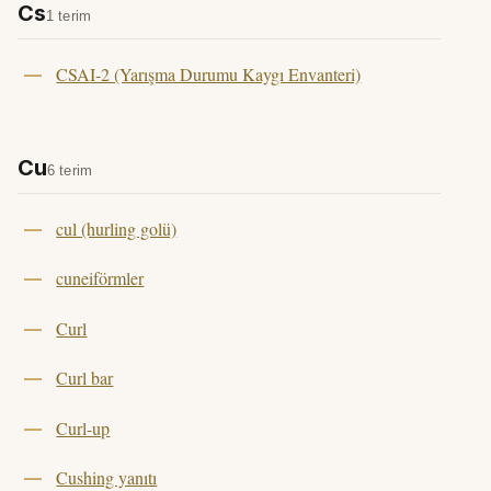
Cs
1 terim
CSAI-2 (Yarışma Durumu Kaygı Envanteri)
Cu
6 terim
cul (hurling golü)
cuneiförmler
Curl
Curl bar
Curl-up
Cushing yanıtı