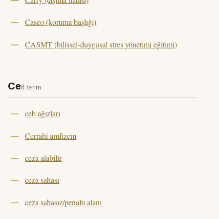
Casco (koruma başlığı)
CASMT (bilişsel-duygusal stres yönetimi eğitimi)
Ce
8 terim
ceb ağızları
Cerrahi amfizem
ceza alabilir
ceza sahası
ceza sahasız/penaltı alanı