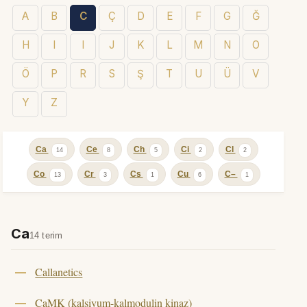
A
B
C
Ç
D
E
F
G
Ğ
H
I
I
J
K
L
M
N
O
Ö
P
R
S
Ş
T
U
Ü
V
Y
Z
Ca
Ce
Ch
Ci
Cl
14
8
5
2
2
Co
Cr
Cs
Cu
C–
13
3
1
6
1
Ca
14 terim
Callanetics
CaMK (kalsiyum-kalmodulin kinaz)