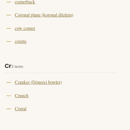
cornerback
Coronal plane (koronal düzlem)
cow corner
coxitis
Cr
3 terim
Cranker (Dönerci bowler)
Crunch
Crural