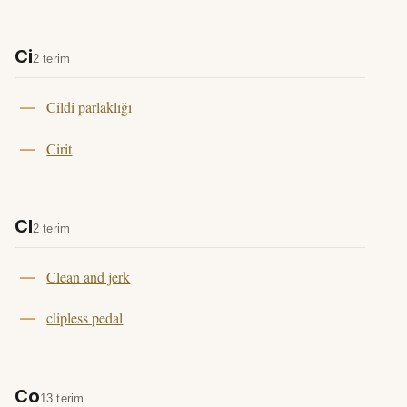
Ci
2 terim
Cildi parlaklığı
Cirit
Cl
2 terim
Clean and jerk
clipless pedal
Co
13 terim