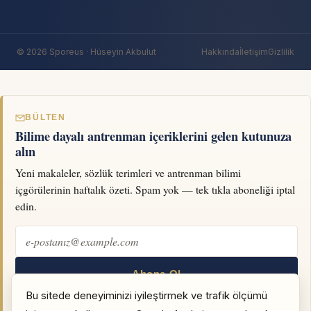
© 2026 Sporeus · Hüseyin Akbulut
Hakkında
İletişim
Gizlilik
BÜLTEN
Bilime dayalı antrenman içeriklerini gelen kutunuza
alın
Yeni makaleler, sözlük terimleri ve antrenman bilimi
içgörülerinin haftalık özeti. Spam yok — tek tıkla aboneliği iptal
edin.
Abone Ol
Bu sitede deneyiminizi iyileştirmek ve trafik ölçümü