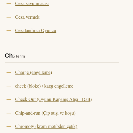
Ceza savunmacısı
Ceza vermek
Cezalandırıcı Oyuncu
Ch
5 terim
Charge (engelleme)
check (bloke) / karşı engelleme
Check-Out (Oyunu Kapanış Atışı - Dart)
Chip-and-run (Çip atışı ve koşu)
Chromoly (krom-molibden çelik)