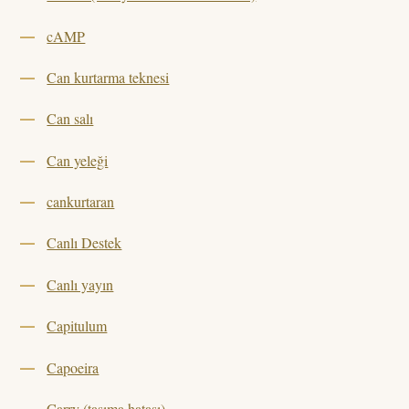
cAMP
Can kurtarma teknesi
Can salı
Can yeleği
cankurtaran
Canlı Destek
Canlı yayın
Capitulum
Capoeira
Carry (taşıma hatası)