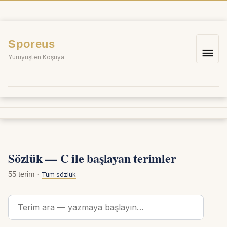
İçeriğe
atla
Sporeus
Ana
Yürüyüşten Koşuya
me
Sözlük — C ile başlayan terimler
55 terim ·
Tüm sözlük