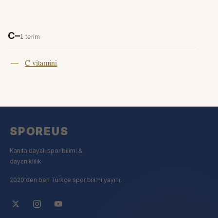
C–
1 terim
C vitamini
SPOREUS
Kanıta dayalı spor bilimi &
dayanıklılık
2020'den beri Türkçe spor bilimi yayını.