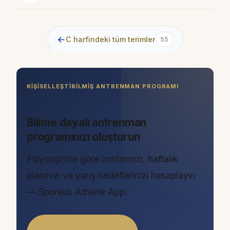
←
C harfindeki tüm terimler
55
KIŞISELLEŞTIRILMIŞ ANTRENMAN PROGRAMI
Bilime dayalı antrenman
programınızı oluşturun
Fizyolojinize göre zonlarınızı, haftalık
planınızı ve yarış hedeflerinizi hesaplayın
— Sporeus Athlete App.