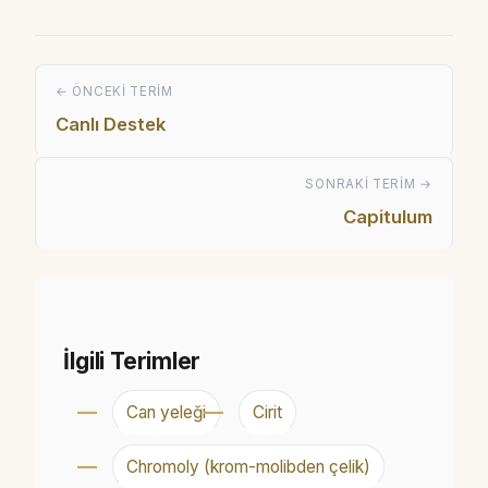
← ÖNCEKI TERIM
Canlı Destek
SONRAKI TERIM →
Capitulum
İlgili Terimler
Can yeleği
Cirit
Chromoly (krom-molibden çelik)