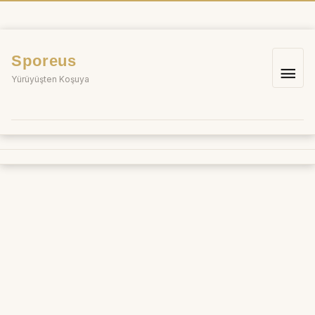
İçeriğe
atla
Sporeus
Ana
Yürüyüşten Koşuya
me