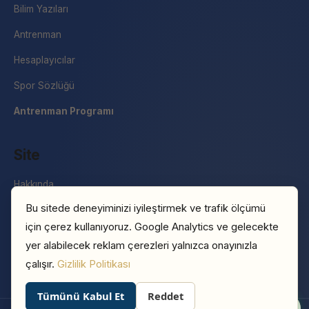
Bilim Yazıları
Antrenman
Hesaplayıcılar
Spor Sözlüğü
Antrenman Programı
Site
Hakkında
Bu sitede deneyiminizi iyileştirmek ve trafik ölçümü
İletişim
için çerez kullanıyoruz. Google Analytics ve gelecekte
Basın
yer alabilecek reklam çerezleri yalnızca onayınızla
Gizlilik Politikası
çalışır.
Gizlilik Politikası
Tümünü Kabul Et
Reddet
0