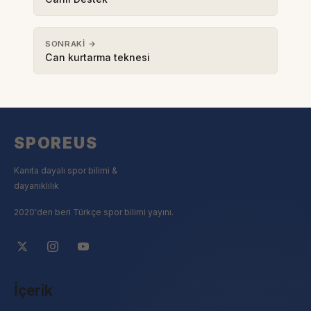
SONRAKI →
Can kurtarma teknesi
SPOREUS
Kanıta dayalı spor bilimi &
dayanıklılık
2020'den beri Türkçe spor bilimi yayını.
İçerik