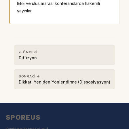
IEEE ve uluslararası konferanslarda hakemli
yayınlar.
← ÖNCEKI
Difüzyon
SONRAKI →
Dikkati Yeniden Yönlendirme (Dissosiyasyon)
SPOREUS
Kanıta dayalı spor bilimi &