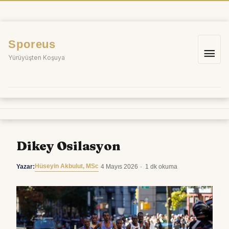
İçeriğe
atla
Sporeus
Ana
Yürüyüşten Koşuya
me
Dikey Osilasyon
Hüseyin Akbulut, MSc
Yazar:
·
4 Mayıs 2026
·
1 dk okuma