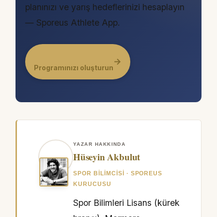
planınızı ve yarış hedeflerinizi hesaplayın
— Sporeus Athlete App.
→
Programınızı oluşturun
YAZAR HAKKINDA
Hüseyin Akbulut
SPOR BILIMCISI · SPOREUS
KURUCUSU
Spor Bilimleri Lisans (kürek