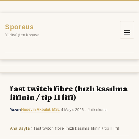
İçeriğe
atla
Sporeus
Ana
Yürüyüşten Koşuya
me
fast twitch fibre (hızlı kasılma
lifinin / tip II lifi)
Hüseyin Akbulut, MSc
Yazar:
·
4 Mayıs 2026
·
1 dk okuma
Ana Sayfa
›
fast twitch fibre (hızlı kasılma lifinin / tip II lifi)