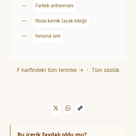
Fartlek antrenmanı
fibula kemik (ayak bileği)
femoral sinir
F harfindeki tüm terimler →
·
Tüm sözlük
Bu içerik faydalı oldu mu?