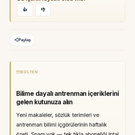
👍
👎
Paylaş
BÜLTEN
Bilime dayalı antrenman içeriklerini
gelen kutunuza alın
Yeni makaleler, sözlük terimleri ve
antrenman bilimi içgörülerinin haftalık
özeti. Spam yok — tek tıkla aboneliği iptal