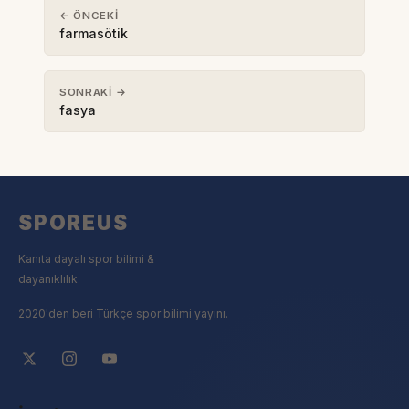
← ÖNCEKI
farmasötik
SONRAKI →
fasya
SPOREUS
Kanıta dayalı spor bilimi &
dayanıklılık
2020'den beri Türkçe spor bilimi yayını.