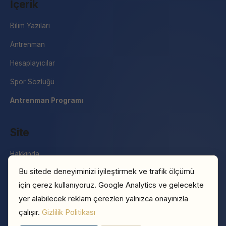
İçerik
Bilim Yazıları
Antrenman
Hesaplayıcılar
Spor Sözlüğü
Antrenman Programı
Site
Hakkında
Bu sitede deneyiminizi iyileştirmek ve trafik ölçümü
İletişim
için çerez kullanıyoruz. Google Analytics ve gelecekte
Basın
yer alabilecek reklam çerezleri yalnızca onayınızla
Gizlilik Politikası
çalışır.
Gizlilik Politikası