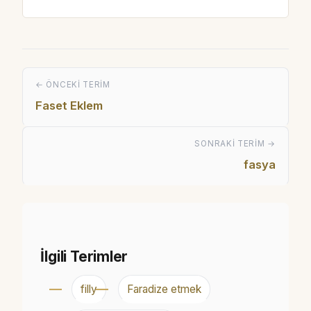
← ÖNCEKI TERIM
Faset Eklem
SONRAKI TERIM →
fasya
İlgili Terimler
filly
Faradize etmek