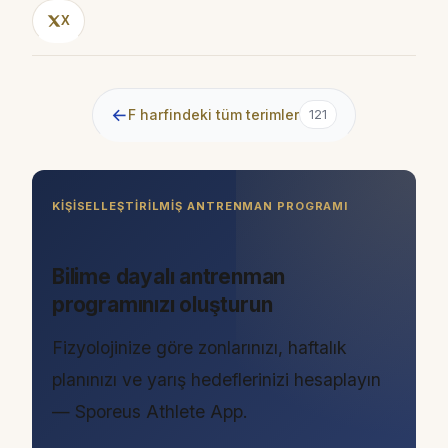
X
←
F harfindeki tüm terimler
121
KIŞISELLEŞTIRILMIŞ ANTRENMAN PROGRAMI
Bilime dayalı antrenman
programınızı oluşturun
Fizyolojinize göre zonlarınızı, haftalık
planınızı ve yarış hedeflerinizi hesaplayın
— Sporeus Athlete App.