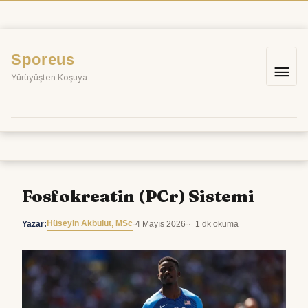
İçeriğe
atla
Sporeus
Ana
Yürüyüşten Koşuya
me
Fosfokreatin (PCr) Sistemi
Hüseyin Akbulut, MSc
Yazar:
·
4 Mayıs 2026
·
1 dk okuma