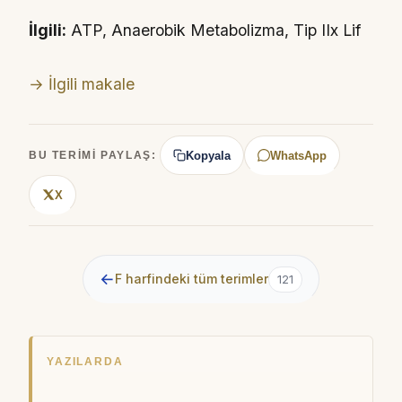
İlgili:
ATP, Anaerobik Metabolizma, Tip IIx Lif
→ İlgili makale
Kopyala
WhatsApp
BU TERIMI PAYLAŞ:
X
←
F harfindeki tüm terimler
121
YAZILARDA