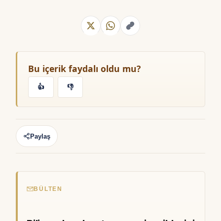
Bu içerik faydalı oldu mu?
👍
👎
Paylaş
BÜLTEN