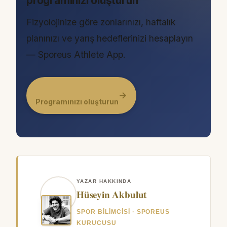
programınızı oluşturun
Fizyolojinize göre zonlarınızı, haftalık
planınızı ve yarış hedeflerinizi hesaplayın
— Sporeus Athlete App.
→
Programınızı oluşturun
YAZAR HAKKINDA
Hüseyin Akbulut
SPOR BILIMCISI · SPOREUS
KURUCUSU