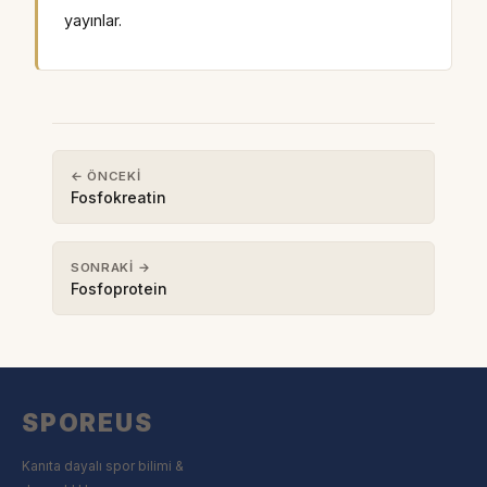
yayınlar.
← ÖNCEKI
Fosfokreatin
SONRAKI →
Fosfoprotein
SPOREUS
Kanıta dayalı spor bilimi &