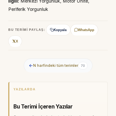
İlgili:
Merkezi Yorgunluk, Motor Ünite,
Periferik Yorgunluk
Kopyala
WhatsApp
BU TERIMI PAYLAŞ:
X
←
N harfindeki tüm terimler
70
YAZILARDA
Bu Terimi İçeren Yazılar