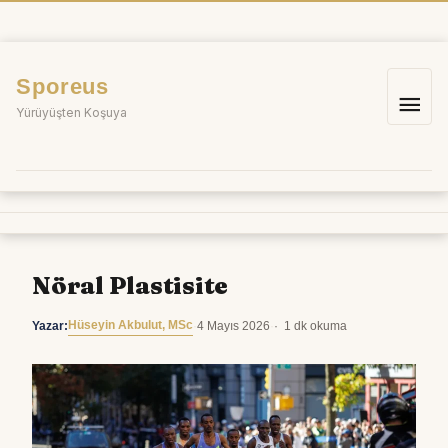
İçeriğe
atla
Sporeus
Ana
Yürüyüşten Koşuya
me
Nöral Plastisite
Hüseyin Akbulut, MSc
Yazar:
·
4 Mayıs 2026
·
1 dk okuma