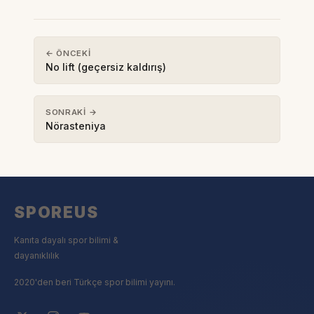
← ÖNCEKI
No lift (geçersiz kaldırış)
SONRAKI →
Nörasteniya
SPOREUS
Kanıta dayalı spor bilimi &
dayanıklılık
2020'den beri Türkçe spor bilimi yayını.