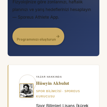
Fizyolojinize göre zonlarınızı, haftalık
planınızı ve yarış hedeflerinizi hesaplayın
— Sporeus Athlete App.
→
Programınızı oluşturun
YAZAR HAKKINDA
Hüseyin Akbulut
SPOR BILIMCISI · SPOREUS
KURUCUSU
Spor Bilimleri Lisans (kürek