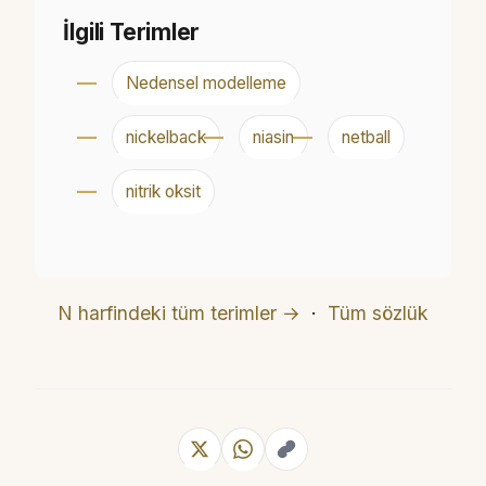
İlgili Terimler
Nedensel modelleme
nickelback
niasin
netball
nitrik oksit
N harfindeki tüm terimler →
·
Tüm sözlük