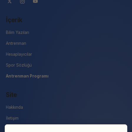
İçerik
Bilim Yazıları
Antrenman
Hesaplayıcılar
Spor Sözlüğü
Antrenman Programı
Site
Hakkında
İletişim
Basın