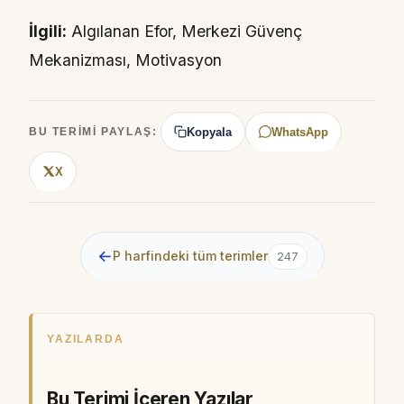
İlgili:
Algılanan Efor, Merkezi Güvenç
Mekanizması, Motivasyon
Kopyala
WhatsApp
BU TERIMI PAYLAŞ:
X
←
P harfindeki tüm terimler
247
YAZILARDA
Bu Terimi İçeren Yazılar