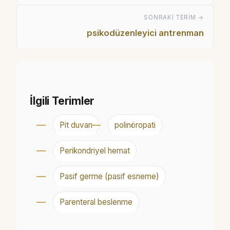
SONRAKI TERIM →
psikodüzenleyici antrenman
İlgili Terimler
Pit duvarı
polinöropati
Perikondriyel hemat
Pasif germe (pasif esneme)
Parenteral beslenme