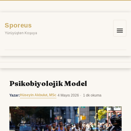
İçeriğe
atla
Sporeus
Ana
Yürüyüşten Koşuya
me
Psikobiyolojik Model
Hüseyin Akbulut, MSc
Yazar:
·
4 Mayıs 2026
·
1 dk okuma