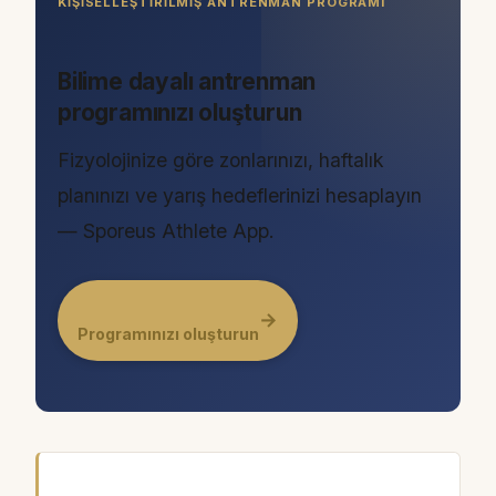
KIŞISELLEŞTIRILMIŞ ANTRENMAN PROGRAMI
Bilime dayalı antrenman
programınızı oluşturun
Fizyolojinize göre zonlarınızı, haftalık
planınızı ve yarış hedeflerinizi hesaplayın
— Sporeus Athlete App.
→
Programınızı oluşturun