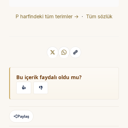
P harfindeki tüm terimler →
·
Tüm sözlük
Bu içerik faydalı oldu mu?
👍
👎
Paylaş