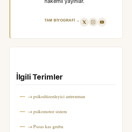
hakemli yayınlar.
TAM BIYOGRAFI →
İlgili Terimler
→ psikodüzenleyici antrenman
→ psikomotor sistem
→ Psoas kas grubu