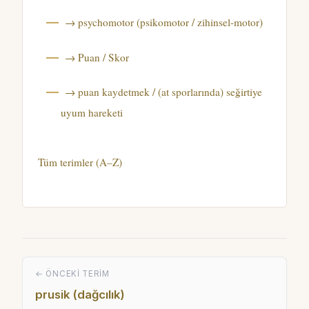
→ psychomotor (psikomotor / zihinsel-motor)
→ Puan / Skor
→ puan kaydetmek / (at sporlarında) seğirtiye
uyum hareketi
Tüm terimler (A–Z)
← ÖNCEKI TERIM
prusik (dağcılık)