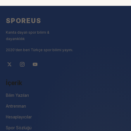
SPOREUS
Kanıta dayalı spor bilimi &
dayanıklılık
2020'den beri Türkçe spor bilimi yayını.
İçerik
Bilim Yazıları
Antrenman
Hesaplayıcılar
Spor Sözlüğü