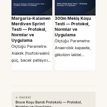
Zor | Kategori:
Anaerobik Protokol
Tekrarlı…
Margaria-Kalamen
300m Mekiş Koşu
Merdiven Sprint
Testi — Protokol,
Testi — Protokol,
Normlar ve
Normlar ve
Uygulama
Uygulama
Ölçtüğü Parametre:
Ölçtüğü Parametre:
Anaerobik kapasite,
Alaktik (fosfokreatin)
glikolizin laktat
güç, bacak patlayıcı
toleransı, tekrarlı
gücü Zorluk Düzeyi:
sprint toparlanması
Orta | Kategori:
Zorluk Düzeyi: Zor |
Anaerobik Protokol
Kategori: Anaerobik…
Margaria-Kalamen…
← ÖNCEKI
Bruce Koşu Bandı Protokolü — Protokol,
Normlar ve Uygulama