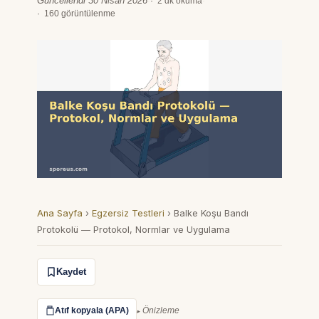
Güncellendi 30 Nisan 2026
·
2 dk okuma
·
160 görüntülenme
Ana Sayfa
›
Egzersiz Testleri
›
Balke Koşu Bandı
Protokolü — Protokol, Normlar ve Uygulama
Kaydet
Atıf kopyala (APA)
Önizleme