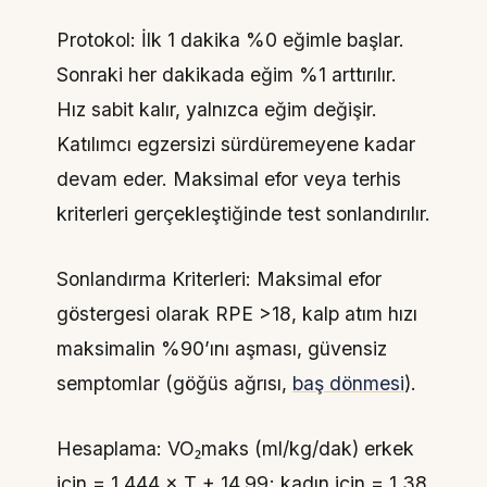
Protokol: İlk 1 dakika %0 eğimle başlar.
Sonraki her dakikada eğim %1 arttırılır.
Hız sabit kalır, yalnızca eğim değişir.
Katılımcı egzersizi sürdüremeyene kadar
devam eder. Maksimal efor veya terhis
kriterleri gerçekleştiğinde test sonlandırılır.
Sonlandırma Kriterleri: Maksimal efor
göstergesi olarak RPE >18, kalp atım hızı
maksimalin %90’ını aşması, güvensiz
semptomlar (göğüs ağrısı,
baş dönmesi
).
Hesaplama: VO₂maks (ml/kg/dak) erkek
için = 1.444 × T + 14.99; kadın için = 1.38