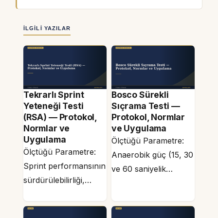
İLGILI YAZILAR
Tekrarlı Sprint
Bosco Sürekli
Yeteneği Testi
Sıçrama Testi —
(RSA) — Protokol,
Protokol, Normlar
Normlar ve
ve Uygulama
Uygulama
Ölçtüğü Parametre:
Ölçtüğü Parametre:
Anaerobik güç (15, 30
Sprint performansının
ve 60 saniyelik
sürdürülebilirliği,
sıçrama ile), elastik
yorgunluğa karşı
enerji geri kazanımı
direnç Zorluk Düzeyi:
Zorluk…