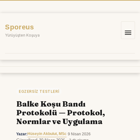
İçeriğe
atla
Sporeus
Ana
Yürüyüşten Koşuya
me
EGZERSIZ TESTLERI
Balke Koşu Bandı
Protokolü — Protokol,
Normlar ve Uygulama
Hüseyin Akbulut, MSc
Yazar:
·
9 Nisan 2026
·