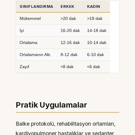
SINIFLANDIRMA
ERKEK
KADIN
Mükemmel
>20 dak
>18 dak
İyi
16-20 dak
14-18 dak
Ortalama
12-16 dak
10-14 dak
Ortalamanın Altı
8-12 dak
6-10 dak
Zayıf
<8 dak
<6 dak
Pratik Uygulamalar
Balke protokolü, rehabilitasyon ortamları,
kardiyopulmoner hastalıklar ve sedanter