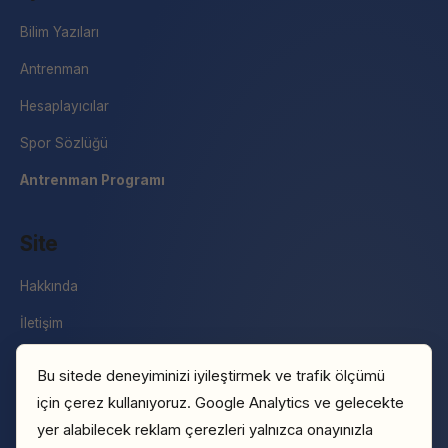
Bilim Yazıları
Antrenman
Hesaplayıcılar
Spor Sözlüğü
Antrenman Programı
Site
Hakkında
İletişim
Basın
Bu sitede deneyiminizi iyileştirmek ve trafik ölçümü
Gizlilik Politikası
için çerez kullanıyoruz. Google Analytics ve gelecekte
yer alabilecek reklam çerezleri yalnızca onayınızla