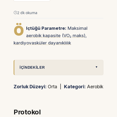
2 dk okuma
Ö
lçtüğü Parametre:
Maksimal
aerobik kapasite
(
VO₂ maks
),
kardiyovasküler dayanıklılık
İÇINDEKILER
Zorluk Düzeyi:
Orta |
Kategori:
Aerobik
Protokol