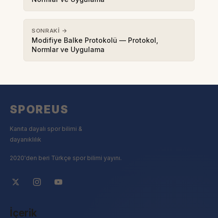
SONRAKI →
Modifiye Balke Protokolü — Protokol,
Normlar ve Uygulama
SPOREUS
Kanıta dayalı spor bilimi &
dayanıklılık
2020'den beri Türkçe spor bilimi yayını.
İçerik