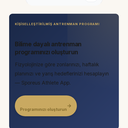
KIŞISELLEŞTIRILMIŞ ANTRENMAN PROGRAMI
Bilime dayalı antrenman
programınızı oluşturun
Fizyolojinize göre zonlarınızı, haftalık
planınızı ve yarış hedeflerinizi hesaplayın
— Sporeus Athlete App.
→
Programınızı oluşturun