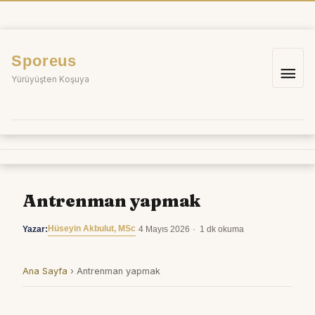
İçeriğe
atla
Sporeus
Ana
Yürüyüşten Koşuya
me
Antrenman yapmak
Hüseyin Akbulut, MSc
Yazar:
·
4 Mayıs 2026
·
1 dk okuma
Ana Sayfa
›
Antrenman yapmak