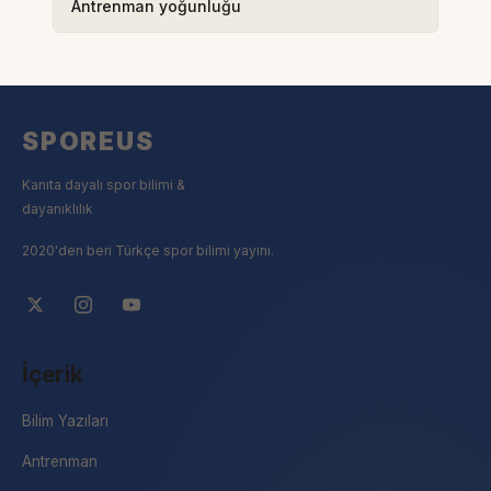
Antrenman yoğunluğu
SPOREUS
Kanıta dayalı spor bilimi &
dayanıklılık
2020'den beri Türkçe spor bilimi yayını.
İçerik
Bilim Yazıları
Antrenman