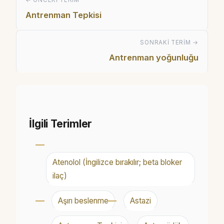
Antrenman Tepkisi
SONRAKI TERIM →
Antrenman yoğunluğu
İlgili Terimler
Atenolol (İngilizce bırakılır; beta bloker
ilaç)
Aşırı beslenme
Astazi