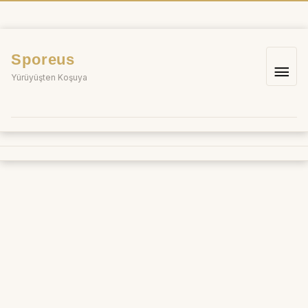
İçeriğe
atla
Sporeus
Ana
Yürüyüşten Koşuya
me