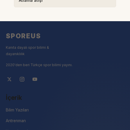
Atlama atışı
SPOREUS
Kanıta dayalı spor bilimi &
dayanıklılık
2020'den beri Türkçe spor bilimi yayını.
İçerik
Bilim Yazıları
Antrenman