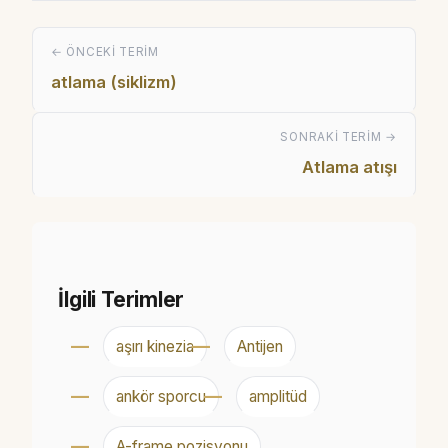
← ÖNCEKI TERIM
atlama (siklizm)
SONRAKI TERIM →
Atlama atışı
İlgili Terimler
aşırı kinezia
Antijen
ankör sporcu
amplitüd
A-frame pozisyonu