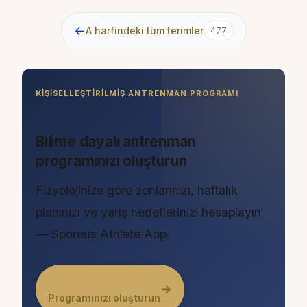
←
A harfindeki tüm terimler
477
KIŞISELLEŞTIRILMIŞ ANTRENMAN PROGRAMI
Bilime dayalı antrenman
programınızı oluşturun
Fizyolojinize göre zonlarınızı, haftalık
planınızı ve yarış hedeflerinizi hesaplayın
— Sporeus Athlete App.
→
Programınızı oluşturun