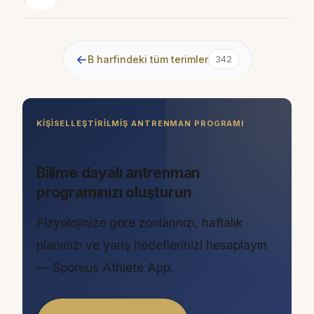
←
B harfindeki tüm terimler
342
KIŞISELLEŞTIRILMIŞ ANTRENMAN PROGRAMI
Bilime dayalı antrenman
programınızı oluşturun
Fizyolojinize göre zonlarınızı, haftalık
planınızı ve yarış hedeflerinizi hesaplayın
— Sporeus Athlete App.