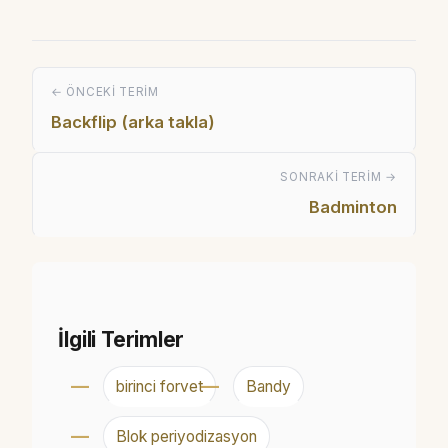
← ÖNCEKI TERIM
Backflip (arka takla)
SONRAKI TERIM →
Badminton
İlgili Terimler
birinci forvet
Bandy
Blok periyodizasyon