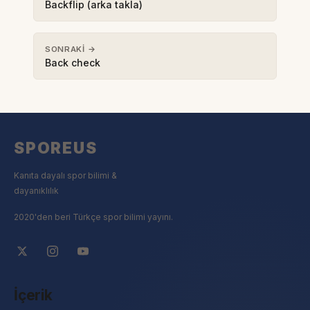
Backflip (arka takla)
SONRAKI →
Back check
SPOREUS
Kanıta dayalı spor bilimi &
dayanıklılık
2020'den beri Türkçe spor bilimi yayını.
İçerik