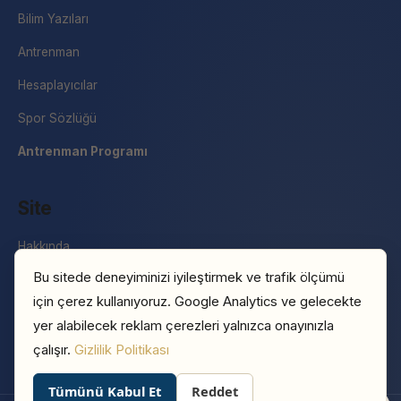
Bilim Yazıları
Antrenman
Hesaplayıcılar
Spor Sözlüğü
Antrenman Programı
Site
Hakkında
Bu sitede deneyiminizi iyileştirmek ve trafik ölçümü
İletişim
için çerez kullanıyoruz. Google Analytics ve gelecekte
Basın
yer alabilecek reklam çerezleri yalnızca onayınızla
Gizlilik Politikası
çalışır.
Gizlilik Politikası
Tümünü Kabul Et
Reddet