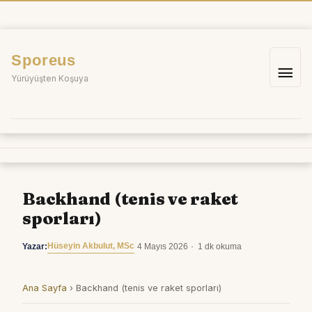
İçeriğe
atla
Sporeus
Ana
Yürüyüşten Koşuya
me
Backhand (tenis ve raket
sporları)
Hüseyin Akbulut, MSc
Yazar:
·
4 Mayıs 2026
·
1 dk okuma
Ana Sayfa
›
Backhand (tenis ve raket sporları)