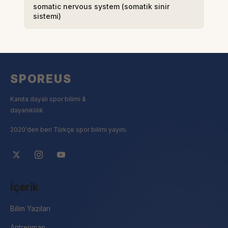
somatic nervous system (somatik sinir
sistemi)
SPOREUS
Kanıta dayalı spor bilimi &
dayanıklılık
2020'den beri Türkçe spor bilimi yayını.
İçerik
Bilim Yazıları
Antrenman