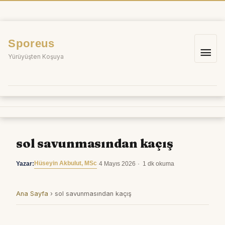
İçeriğe
atla
Sporeus
Ana
Yürüyüşten Koşuya
me
sol savunmasından kaçış
Hüseyin Akbulut, MSc
Yazar:
·
4 Mayıs 2026
·
1 dk okuma
Ana Sayfa
›
sol savunmasından kaçış