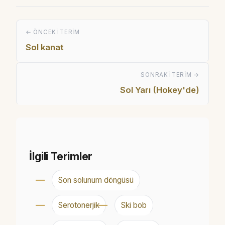
← ÖNCEKI TERIM
Sol kanat
SONRAKI TERIM →
Sol Yarı (Hokey'de)
İlgili Terimler
Son solunum döngüsü
Serotonerjik
Ski bob