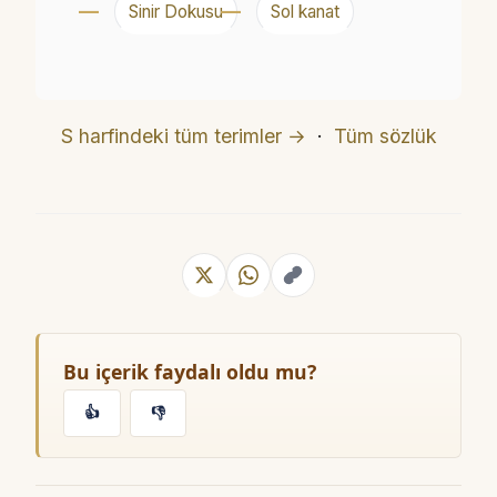
Sinir Dokusu
Sol kanat
S harfindeki tüm terimler →
·
Tüm sözlük
Bu içerik faydalı oldu mu?
👍
👎