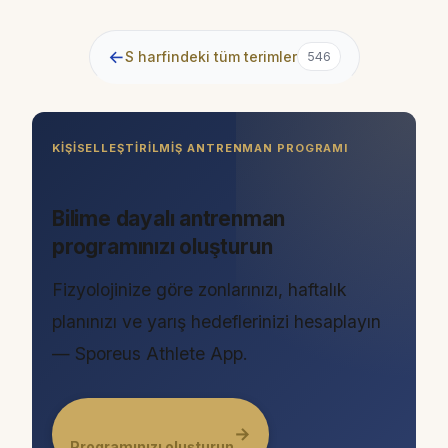
←
S harfindeki tüm terimler
546
KIŞISELLEŞTIRILMIŞ ANTRENMAN PROGRAMI
Bilime dayalı antrenman
programınızı oluşturun
Fizyolojinize göre zonlarınızı, haftalık
planınızı ve yarış hedeflerinizi hesaplayın
— Sporeus Athlete App.
→
Programınızı oluşturun