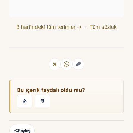
B harfindeki tüm terimler →
·
Tüm sözlük
Bu içerik faydalı oldu mu?
👍
👎
Paylaş