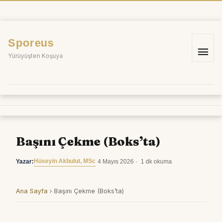
İçeriğe
atla
Sporeus
Ana
Yürüyüşten Koşuya
me
Başını Çekme (Boks’ta)
Hüseyin Akbulut, MSc
Yazar:
·
4 Mayıs 2026
·
1 dk okuma
Ana Sayfa
›
Başını Çekme (Boks’ta)