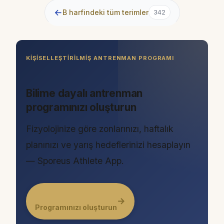
←
B harfindeki tüm terimler
342
KIŞISELLEŞTIRILMIŞ ANTRENMAN PROGRAMI
Bilime dayalı antrenman
programınızı oluşturun
Fizyolojinize göre zonlarınızı, haftalık
planınızı ve yarış hedeflerinizi hesaplayın
— Sporeus Athlete App.
→
Programınızı oluşturun