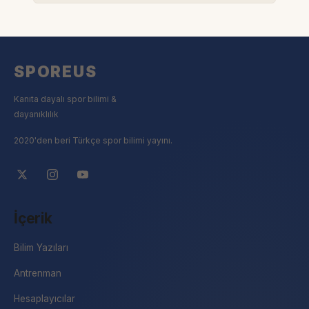
SPOREUS
Kanıta dayalı spor bilimi &
dayanıklılık
2020'den beri Türkçe spor bilimi yayını.
İçerik
Bilim Yazıları
Antrenman
Hesaplayıcılar