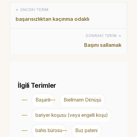
← ÖNCEKI TERIM
başarısızlıktan kaçınma odaklı
SONRAKI TERIM →
Başını sallamak
İlgili Terimler
Başarılı
Biellmann Dönüşü
bariyer koşusu (veya engelli koşu)
bahis bürosu
Buz pateni