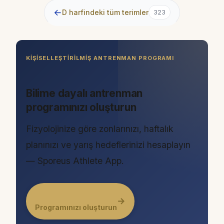
←
D harfindeki tüm terimler
323
KIŞISELLEŞTIRILMIŞ ANTRENMAN PROGRAMI
Bilime dayalı antrenman
programınızı oluşturun
Fizyolojinize göre zonlarınızı, haftalık
planınızı ve yarış hedeflerinizi hesaplayın
— Sporeus Athlete App.
→
Programınızı oluşturun