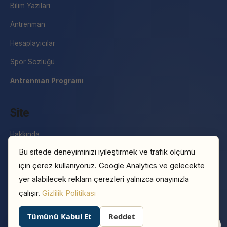
Bilim Yazıları
Antrenman
Hesaplayıcılar
Spor Sözlüğü
Antrenman Programı
Site
Hakkında
Bu sitede deneyiminizi iyileştirmek ve trafik ölçümü
İletişim
için çerez kullanıyoruz. Google Analytics ve gelecekte
Basın
yer alabilecek reklam çerezleri yalnızca onayınızla
Gizlilik Politikası
çalışır.
Gizlilik Politikası
Tümünü Kabul Et
Reddet
0