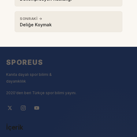
SONRAKI →
Deliğe Koymak
SPOREUS
Kanıta dayalı spor bilimi &
dayanıklılık
2020'den beri Türkçe spor bilimi yayını.
İçerik