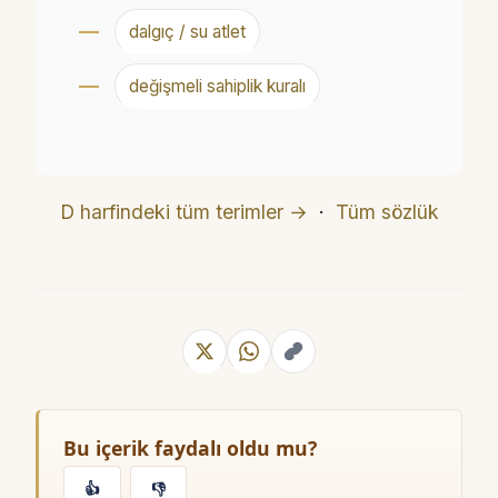
dalgıç / su atlet
değişmeli sahiplik kuralı
D harfindeki tüm terimler →
·
Tüm sözlük
Bu içerik faydalı oldu mu?
👍
👎