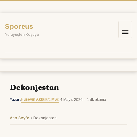
İçeriğe
atla
Sporeus
Ana
Yürüyüşten Koşuya
me
Dekonjestan
Hüseyin Akbulut, MSc
Yazar:
·
4 Mayıs 2026
·
1 dk okuma
Ana Sayfa
›
Dekonjestan