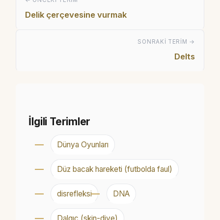
Delik çerçevesine vurmak
SONRAKI TERIM →
Delts
İlgili Terimler
Dünya Oyunları
Düz bacak hareketi (futbolda faul)
disrefleksi
DNA
Dalgıç (skin-dive)