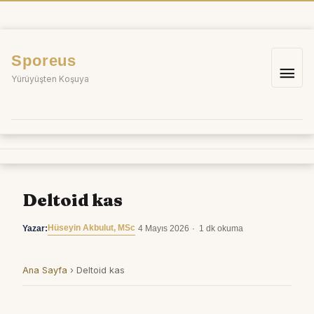
İçeriğe
atla
Sporeus
Ana
Yürüyüşten Koşuya
me
Deltoid kas
Hüseyin Akbulut, MSc
Yazar:
·
4 Mayıs 2026
·
1 dk okuma
Ana Sayfa
›
Deltoid kas