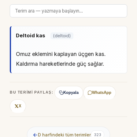
Deltoid kas
(deltoid)
Omuz eklemini kaplayan üçgen kas.
Kaldırma hareketlerinde güç sağlar.
Kopyala
WhatsApp
BU TERIMI PAYLAŞ:
X
←
D harfindeki tüm terimler
323