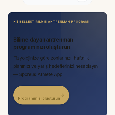
KIŞISELLEŞTIRILMIŞ ANTRENMAN PROGRAMI
Bilime dayalı antrenman
programınızı oluşturun
Fizyolojinize göre zonlarınızı, haftalık
planınızı ve yarış hedeflerinizi hesaplayın
— Sporeus Athlete App.
→
Programınızı oluşturun