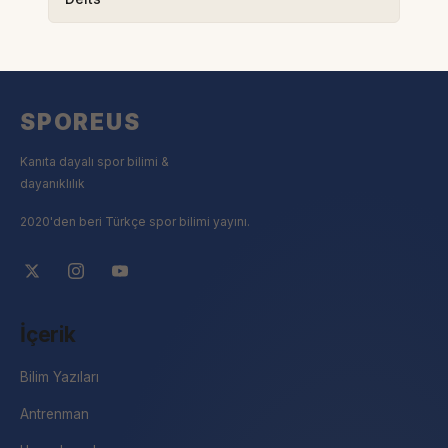
SPOREUS
Kanıta dayalı spor bilimi &
dayanıklılık
2020'den beri Türkçe spor bilimi yayını.
İçerik
Bilim Yazıları
Antrenman