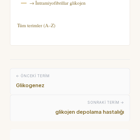
→ İntramiyofibrillar glikojen
Tüm terimler (A–Z)
← ÖNCEKI TERIM
Glikogenez
SONRAKI TERIM →
glikojen depolama hastalığı