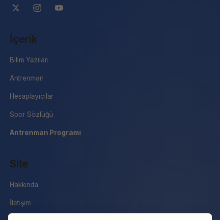
İçerik
Bilim Yazıları
Antrenman
Hesaplayıcılar
Spor Sözlüğü
Antrenman Programı
Site
Hakkında
İletişim