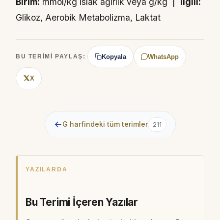
Birim:
mmol/kg ıslak ağırlık veya g/kg |
İlgili:
Glikoz, Aerobik Metabolizma, Laktat
Kopyala
WhatsApp
BU TERIMI PAYLAŞ:
X
←
G harfindeki tüm terimler
211
YAZILARDA
Bu Terimi İçeren Yazılar