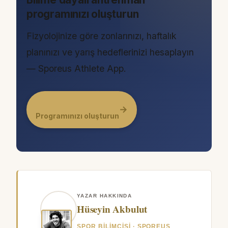
programınızı oluşturun
Fizyolojinize göre zonlarınızı, haftalık
planınızı ve yarış hedeflerinizi hesaplayın
— Sporeus Athlete App.
→
Programınızı oluşturun
YAZAR HAKKINDA
Hüseyin Akbulut
SPOR BILIMCISI · SPOREUS