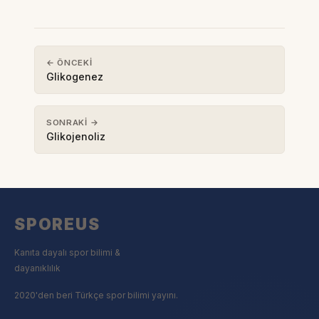
← ÖNCEKI
Glikogenez
SONRAKI →
Glikojenoliz
SPOREUS
Kanıta dayalı spor bilimi &
dayanıklılık
2020'den beri Türkçe spor bilimi yayını.