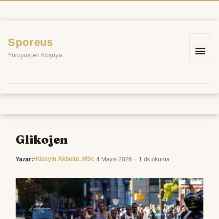
İçeriğe
atla
Sporeus
Ana
Yürüyüşten Koşuya
me
Glikojen
Hüseyin Akbulut, MSc
Yazar:
·
4 Mayıs 2026
·
1 dk okuma