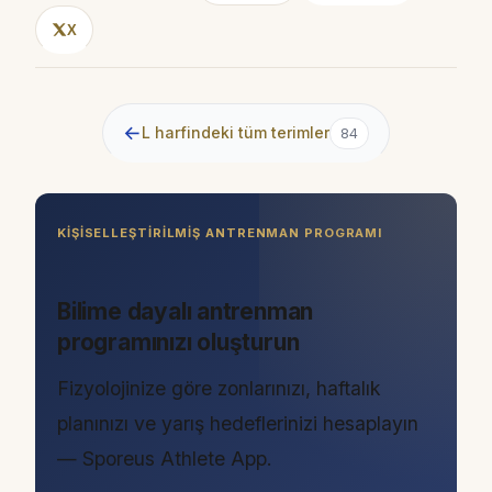
X
←
L harfindeki tüm terimler
84
KIŞISELLEŞTIRILMIŞ ANTRENMAN PROGRAMI
Bilime dayalı antrenman
programınızı oluşturun
Fizyolojinize göre zonlarınızı, haftalık
planınızı ve yarış hedeflerinizi hesaplayın
— Sporeus Athlete App.