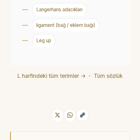
Langerhans adacıkları
ligament (bağ / eklem bağı)
Leg up
L harfindeki tüm terimler →
·
Tüm sözlük