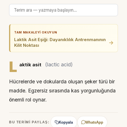
TAM MAKALEYI OKUYUN
Laktik Asit Eşiği: Dayanıklılık Antrenmanının
→
Kilit Noktası
L
(lactic acid)
aktik asit
Hücrelerde ve dokularda oluşan şeker türü bir
madde. Egzersiz sırasında kas yorgunluğunda
önemli rol oynar.
Kopyala
WhatsApp
BU TERIMI PAYLAŞ: