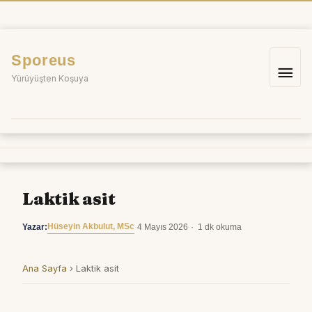
İçeriğe
atla
Sporeus
Ana
Yürüyüşten Koşuya
me
Laktik asit
Hüseyin Akbulut, MSc
Yazar:
·
4 Mayıs 2026
·
1 dk okuma
Ana Sayfa
›
Laktik asit