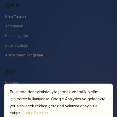
İçerik
Bilim Yazıları
Antrenman
Hesaplayıcılar
Spor Sözlüğü
Antrenman Programı
Site
Hakkında
Bu sitede deneyiminizi iyileştirmek ve trafik ölçümü
İletişim
için çerez kullanıyoruz. Google Analytics ve gelecekte
Basın
yer alabilecek reklam çerezleri yalnızca onayınızla
Gizlilik Politikası
çalışır.
Gizlilik Politikası