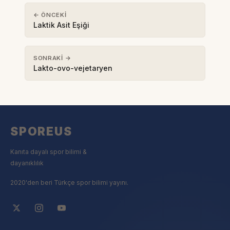
← ÖNCEKI
Laktik Asit Eşiği
SONRAKI →
Lakto-ovo-vejetaryen
SPOREUS
Kanıta dayalı spor bilimi &
dayanıklılık
2020'den beri Türkçe spor bilimi yayını.