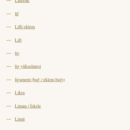
Liderlik
lif
Lifli eklem
Lift
lig
lig yükselmesi
ligament (bağ / eklem bağı)
Likra
Liman / İskele
Limit