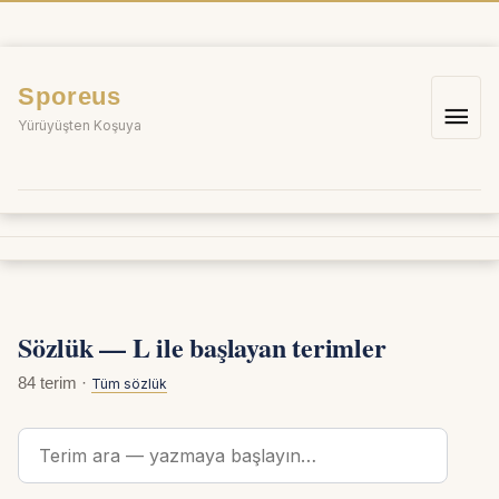
İçeriğe
atla
Sporeus
Ana
Yürüyüşten Koşuya
me
Sözlük — L ile başlayan terimler
84 terim ·
Tüm sözlük