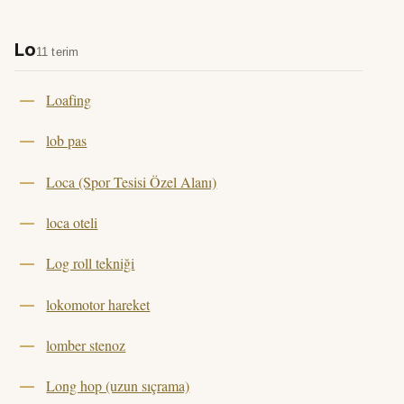
Lo
11 terim
Loafing
lob pas
Loca (Spor Tesisi Özel Alanı)
loca oteli
Log roll tekniği
lokomotor hareket
lomber stenoz
Long hop (uzun sıçrama)