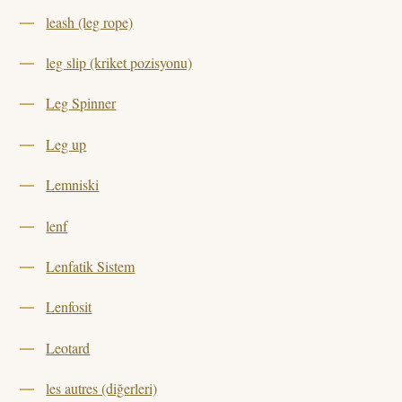
leash (leg rope)
leg slip (kriket pozisyonu)
Leg Spinner
Leg up
Lemniski
lenf
Lenfatik Sistem
Lenfosit
Leotard
les autres (diğerleri)