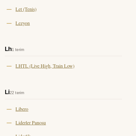
Let (Tenis)
Lezyon
Lh
1 terim
LHTL (Live High, Train Low)
Li
22 terim
Libero
Liderler Panosu