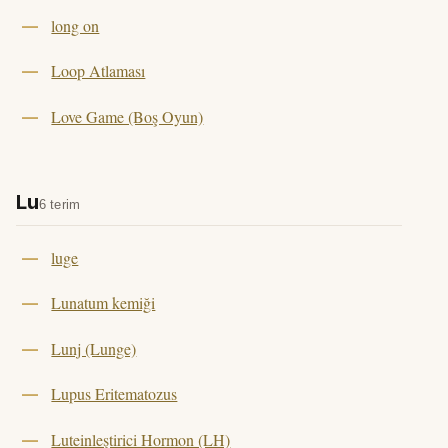
long on
Loop Atlaması
Love Game (Boş Oyun)
Lu
6 terim
luge
Lunatum kemiği
Lunj (Lunge)
Lupus Eritematozus
Luteinleştirici Hormon (LH)