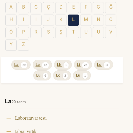
A
B
C
Ç
D
E
F
G
Ğ
H
I
I
J
K
L
M
N
O
Ö
P
R
S
Ş
T
U
Ü
V
Y
Z
La
Le
Lh
Li
Lo
29
12
1
22
11
Lu
Lö
Lü
6
2
1
La
29 terim
Laboratuvar testi
labral yırtık