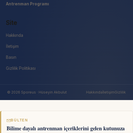
Antrenman Programı
Site
Hakkında
İletişim
Basın
Gizlilik Politikası
© 2026 Sporeus · Hüseyin Akbulut
Hakkında
İletişim
Gizlilik
BÜLTEN
Bilime dayalı antrenman içeriklerini gelen kutunuza