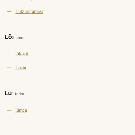
Lutz sıçraması
Lö
2 terim
lökosit
Lösin
Lü
1 terim
lümen