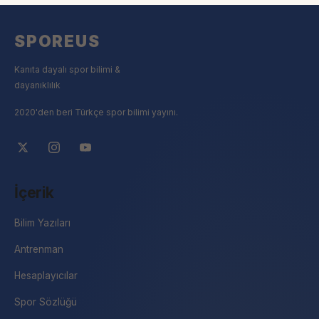
SPOREUS
Kanıta dayalı spor bilimi &
dayanıklılık
2020'den beri Türkçe spor bilimi yayını.
İçerik
Bilim Yazıları
Antrenman
Hesaplayıcılar
Spor Sözlüğü