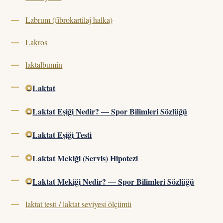
Labrum (fibrokartilaj halka)
Lakros
laktalbumin
Laktat
Laktat Eşiği Nedir? — Spor Bilimleri Sözlüğü
Laktat Eşiği Testi
Laktat Mekiği (Servis) Hipotezi
Laktat Mekiği Nedir? — Spor Bilimleri Sözlüğü
laktat testi / laktat seviyesi ölçümü