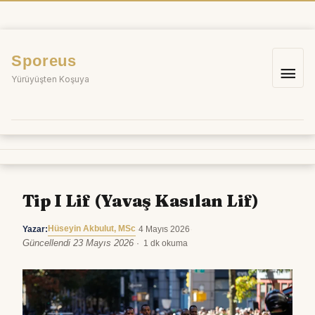
İçeriğe
atla
Sporeus
Ana
Yürüyüşten Koşuya
me
Tip I Lif (Yavaş Kasılan Lif)
Hüseyin Akbulut, MSc
Yazar:
·
4 Mayıs 2026
·
Güncellendi 23 Mayıs 2026
·
1 dk okuma