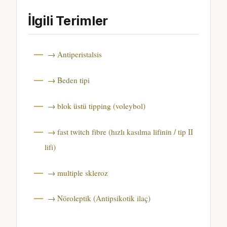
İlgili Terimler
→ Antiperistalsis
→ Beden tipi
→ blok üstü tipping (voleybol)
→ fast twitch fibre (hızlı kasılma lifinin / tip II
lifi)
→ multiple skleroz
→ Nöroleptik (Antipsikotik ilaç)