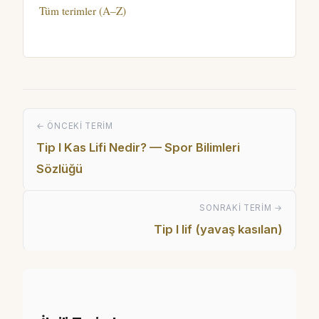
Tüm terimler (A–Z)
← ÖNCEKI TERIM
Tip I Kas Lifi Nedir? — Spor Bilimleri
Sözlüğü
SONRAKI TERIM →
Tip I lif (yavaş kasılan)