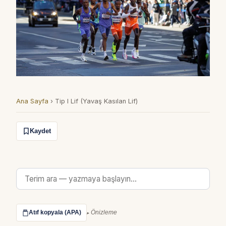
Ana Sayfa
›
Tip I Lif (Yavaş Kasılan Lif)
Kaydet
Atıf kopyala (APA)
Önizleme