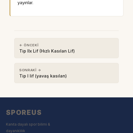
yayınlar.
← ÖNCEKI
Tip IIx Lif (Hızlı Kasılan Lif)
SONRAKI →
Tip I lif (yavaş kasılan)
SPOREUS
Kanıta dayalı spor bilimi &
dayanıklılık