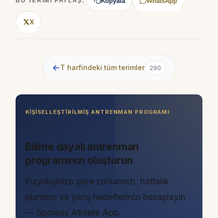
Kopyala
WhatsApp
BU TERIMI PAYLAŞ:
X
←
T harfindeki tüm terimler
290
KIŞISELLEŞTIRILMIŞ ANTRENMAN PROGRAMI
Bilime dayalı antrenman
programınızı oluşturun
Fizyolojinize göre zonlarınızı, haftalık
planınızı ve yarış hedeflerinizi hesaplayın
— Sporeus Athlete App.