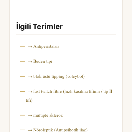
İlgili Terimler
→ Antiperistalsis
→ Beden tipi
→ blok üstü tipping (voleybol)
→ fast twitch fibre (hızlı kasılma lifinin / tip II
lifi)
→ multiple skleroz
→ Nöroleptik (Antipsikotik ilaç)