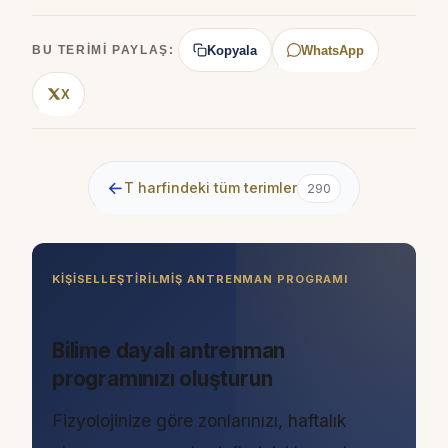
Kopyala
WhatsApp
BU TERIMI PAYLAŞ:
X
←
T harfindeki tüm terimler
290
KIŞISELLEŞTIRILMIŞ ANTRENMAN PROGRAMI
Bilime dayalı antrenman
programınızı oluşturun
Fizyolojinize göre zonlarınızı, haftalık