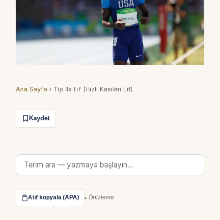
Ana Sayfa
›
Tip IIx Lif (Hızlı Kasılan Lif)
Kaydet
Atıf kopyala (APA)
Önizleme