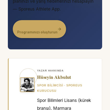
planınızı ve yarış hedeflerinizi hesaplayın
— Sporeus Athlete App.
→
Programınızı oluşturun
YAZAR HAKKINDA
Hüseyin Akbulut
SPOR BILIMCISI · SPOREUS
KURUCUSU
Spor Bilimleri Lisans (kürek
branşı), Marmara