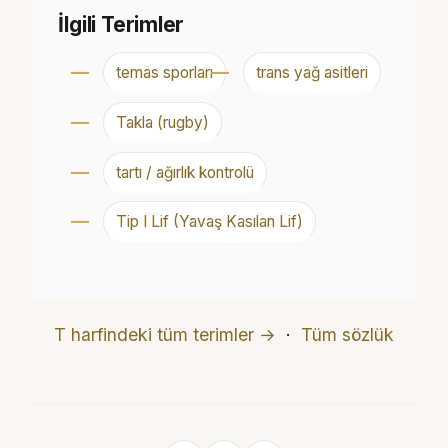
İlgili Terimler
temas sporları
trans yağ asitleri
Takla (rugby)
tartı / ağırlık kontrolü
Tip I Lif (Yavaş Kasılan Lif)
T harfindeki tüm terimler →
·
Tüm sözlük