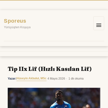
İçeriğe
atla
Sporeus
Ana
Yürüyüşten Koşuya
me
Tip IIx Lif (Hızlı Kasılan Lif)
Hüseyin Akbulut, MSc
Yazar:
·
4 Mayıs 2026
·
1 dk okuma