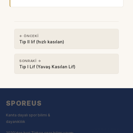
← ÖNCEKI
Tip II lif (hızlı kasılan)
SONRAKI →
Tip I Lif (Yavaş Kasılan Lif)
SPOREUS
Kanıta dayalı spor bilimi &
dayanıklılık
2020'den beri Türkçe spor bilimi yayını.