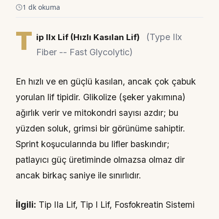
1 dk okuma
T
(Type IIx
ip IIx Lif (Hızlı Kasılan Lif)
Fiber -- Fast Glycolytic)
En hızlı ve en güçlü kasılan, ancak çok çabuk
yorulan lif tipidir. Glikolize (şeker yakımına)
ağırlık verir ve mitokondri sayısı azdır; bu
yüzden soluk, grimsi bir görünüme sahiptir.
Sprint koşucularında bu lifler baskındır;
patlayıcı güç üretiminde olmazsa olmaz dir
ancak birkaç saniye ile sınırlıdır.
İlgili:
Tip IIa Lif, Tip I Lif, Fosfokreatin Sistemi