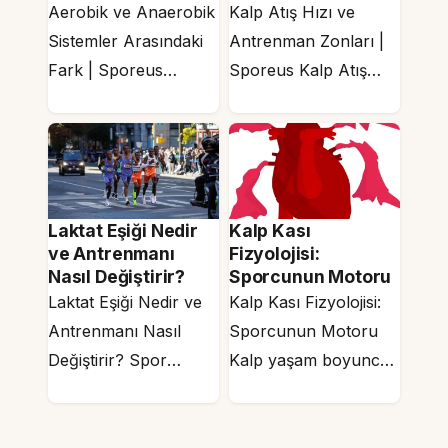
Aerobik ve Anaerobik
Kalp Atış Hızı ve
Sistemler Arasındaki
Antrenman Zonları |
Fark | Sporeus
Sporeus Kalp Atış
Aerobik ve Anaerobik
Hızı ve Antrenman
Sistemler Arasındaki
Zonları: Verimli
Fark: Enerjinin
Antrenmanın…
Fizyolojik…
Laktat Eşiği Nedir
Kalp Kası
ve Antrenmanı
Fizyolojisi:
Nasıl Değiştirir?
Sporcunun Motoru
Laktat Eşiği Nedir ve
Kalp Kası Fizyolojisi:
Antrenmanı Nasıl
Sporcunun Motoru
Değiştirir? Spor
Kalp yaşam boyunca
biliminin en çok yanlış
hiç durmadan çalışan
anlaşılan
bir kas pompasıdır.
kavramlarından biri.
Ortalama bir…