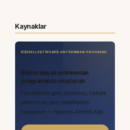
Kaynaklar
KIŞISELLEŞTIRILMIŞ ANTRENMAN PROGRAMI
Bilime dayalı antrenman
programınızı oluşturun
Fizyolojinize göre zonlarınızı, haftalık
planınızı ve yarış hedeflerinizi
hesaplayın — Sporeus Athlete App.