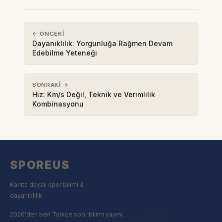
Ve…
← ÖNCEKI
Dayanıklılık: Yorgunluğa Rağmen Devam
Edebilme Yeteneği
SONRAKI →
Hız: Km/s Değil, Teknik ve Verimlilik
Kombinasyonu
SPOREUS
Kanıta dayalı spor bilimi &
dayanıklılık
2020'den beri Türkçe spor bilimi yayını.