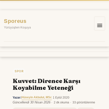
İçeriğe
atla
Sporeus
Ana
Yürüyüşten Koşuya
me
SPOR
Kuvvet: Dirence Karşı
Koyabilme Yeteneği
Hüseyin Akbulut, MSc
Yazar:
·
1 Eylül 2020
·
Güncellendi 30 Nisan 2026
·
2 dk okuma
·
33 görüntülenme