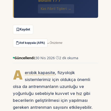
Bölüm 1 / 7
Kas Fibril Tipleri →
Kaydet
Atıf kopyala (APA)
Önizleme
Güncellendi:
30 Nis 2026
·
2 dk okuma
A
erobik kapasite
, fizyolojik
sistemlerimiz için oldukça önemli
olsa da antrenmanların uzunluğu ve
yoğunluğu sebebiyle kuvvet ve
hız
gibi
becerilerin geliştirilmesi için yapılması
gereken antrenman sayısını etkileyebilir.