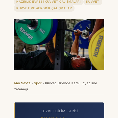
HAZIRLIK EVRESI KUVVET ÇALIŞMALARI
KUVVET
KUVVET VE AEROBIK ÇALIŞMALAR
Ana Sayfa
›
Spor
›
Kuvvet: Dirence Karşı Koyabilme
Yeteneği
KUVVET BILIMI SERISI