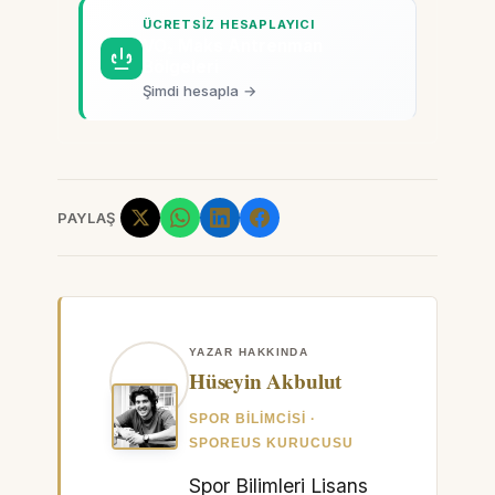
ÜCRETSIZ HESAPLAYICI
VO₂ Maks Antrenman
Bölgeleri
Şimdi hesapla →
PAYLAŞ
YAZAR HAKKINDA
Hüseyin Akbulut
SPOR BILIMCISI ·
SPOREUS KURUCUSU
Spor Bilimleri Lisans