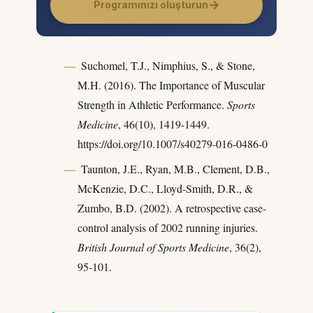
→
Programınızı oluşturun
Suchomel, T.J., Nimphius, S., & Stone,
M.H. (2016). The Importance of Muscular
Strength in Athletic Performance.
Sports
Medicine
, 46(10), 1419-1449.
https://doi.org/10.1007/s40279-016-0486-0
Taunton, J.E., Ryan, M.B., Clement, D.B.,
McKenzie, D.C., Lloyd-Smith, D.R., &
Zumbo, B.D. (2002). A retrospective case-
control analysis of 2002 running injuries.
British Journal of Sports Medicine
, 36(2),
95-101.