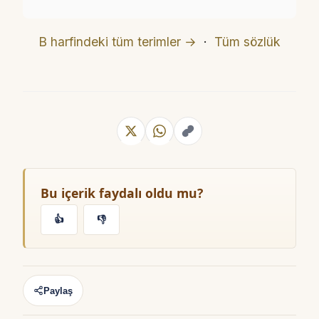
B harfindeki tüm terimler →
·
Tüm sözlük
Bu içerik faydalı oldu mu?
👍
👎
Paylaş