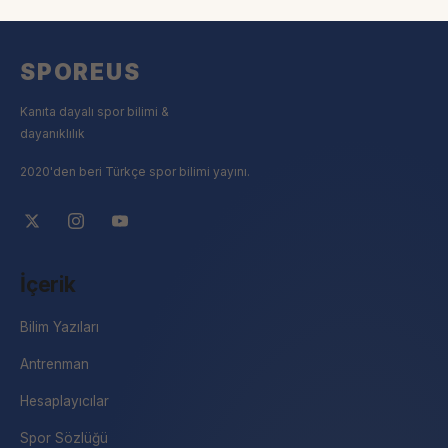
SPOREUS
Kanıta dayalı spor bilimi &
dayanıklılık
2020'den beri Türkçe spor bilimi yayını.
İçerik
Bilim Yazıları
Antrenman
Hesaplayıcılar
Spor Sözlüğü