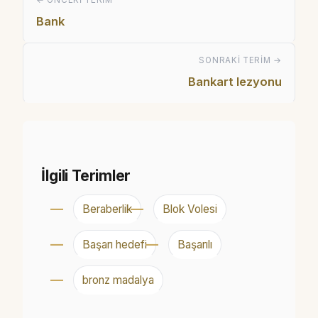
Bank
SONRAKI TERIM →
Bankart lezyonu
İlgili Terimler
Beraberlik
Blok Volesi
Başarı hedefi
Başarılı
bronz madalya