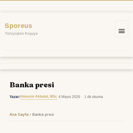
İçeriğe
atla
Sporeus
Ana
Yürüyüşten Koşuya
me
Banka presi
Hüseyin Akbulut, MSc
Yazar:
·
4 Mayıs 2026
·
1 dk okuma
Ana Sayfa
›
Banka presi