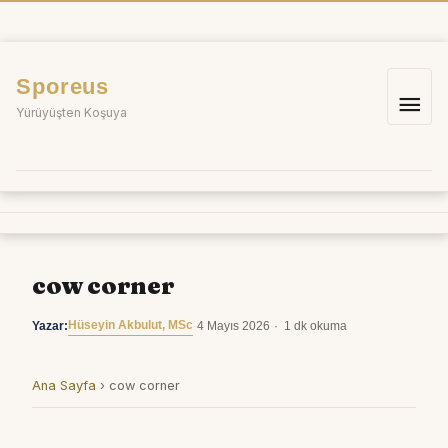
İçeriğe
atla
Sporeus
Ana
Yürüyüşten Koşuya
me
cow corner
Hüseyin Akbulut, MSc
Yazar:
·
4 Mayıs 2026
·
1 dk okuma
Ana Sayfa
›
cow corner