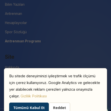
Bilim Yazıları
Antrenman
Hesaplayıcılar
Spor Sözlüğü
Antrenman Programı
Site
Hakkında
Bu sitede deneyiminizi iyileştirmek ve trafik ölçümü
İletişim
için çerez kullanıyoruz. Google Analytics ve gelecekte
Basın
yer alabilecek reklam çerezleri yalnızca onayınızla
Gizlilik Politikası
çalışır.
Gizlilik Politikası
Tümünü Kabul Et
Reddet