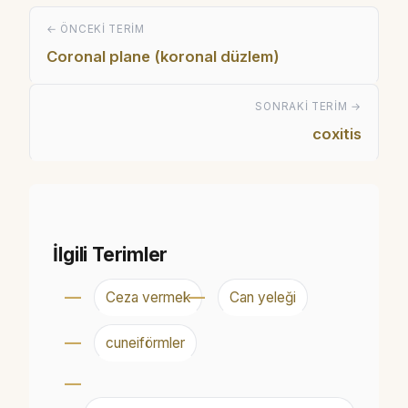
← ÖNCEKI TERIM
Coronal plane (koronal düzlem)
SONRAKI TERIM →
coxitis
İlgili Terimler
Ceza vermek
Can yeleği
cuneiförmler