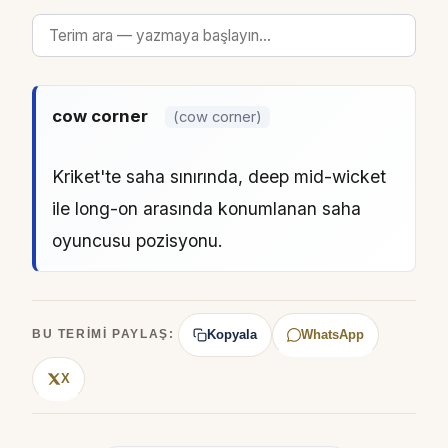
cow corner
(cow corner)
Kriket'te saha sınırında, deep mid-wicket
ile long-on arasında konumlanan saha
oyuncusu pozisyonu.
Kopyala
WhatsApp
BU TERIMI PAYLAŞ:
X