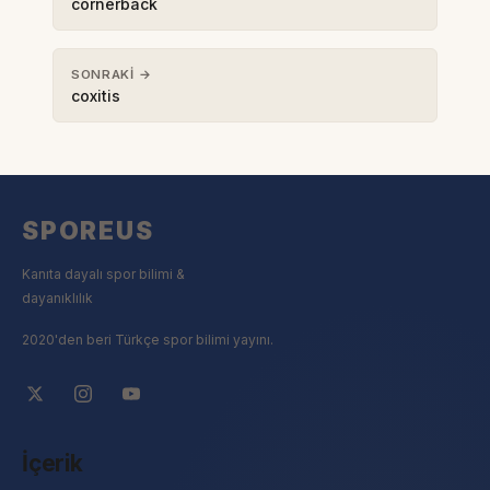
cornerback
SONRAKI →
coxitis
SPOREUS
Kanıta dayalı spor bilimi &
dayanıklılık
2020'den beri Türkçe spor bilimi yayını.
İçerik