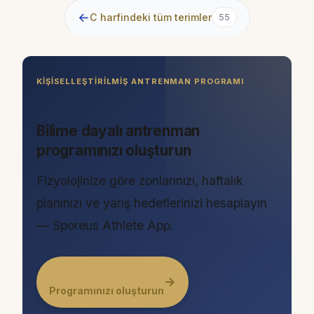
←
C harfindeki tüm terimler
55
KIŞISELLEŞTIRILMIŞ ANTRENMAN PROGRAMI
Bilime dayalı antrenman
programınızı oluşturun
Fizyolojinize göre zonlarınızı, haftalık
planınızı ve yarış hedeflerinizi hesaplayın
— Sporeus Athlete App.
→
Programınızı oluşturun