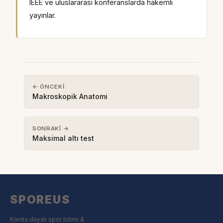
IEEE ve uluslararası konferanslarda hakemli
yayınlar.
← ÖNCEKI
Makroskopik Anatomi
SONRAKI →
Maksimal altı test
SPOREUS
Kanıta dayalı spor bilimi &