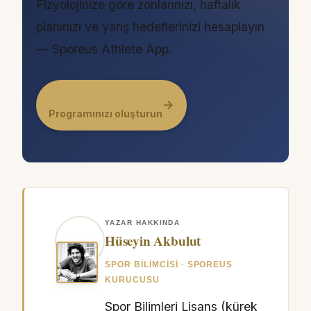
Fizyolojinize göre zonlarınızı, haftalık
planınızı ve yarış hedeflerinizi hesaplayın
— Sporeus Athlete App.
→
Programınızı oluşturun
YAZAR HAKKINDA
Hüseyin Akbulut
SPOR BILIMCISI · SPOREUS
KURUCUSU
Spor Bilimleri Lisans (kürek