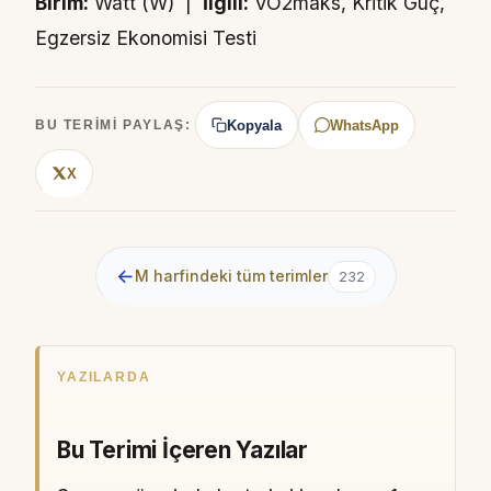
Birim:
Watt (W) |
İlgili:
VO2maks, Kritik Güç,
Egzersiz Ekonomisi Testi
Kopyala
WhatsApp
BU TERIMI PAYLAŞ:
X
←
M harfindeki tüm terimler
232
YAZILARDA
Bu Terimi İçeren Yazılar