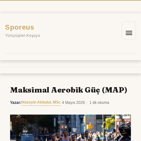
İçeriğe
atla
Sporeus
Ana
Yürüyüşten Koşuya
me
Maksimal Aerobik Güç (MAP)
Hüseyin Akbulut, MSc
Yazar:
·
4 Mayıs 2026
·
1 dk okuma