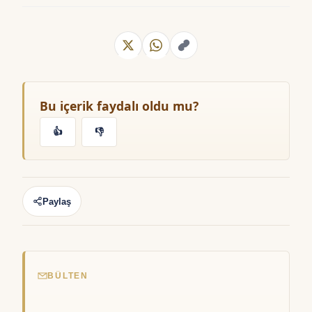
Bu içerik faydalı oldu mu?
👍
👎
Paylaş
BÜLTEN