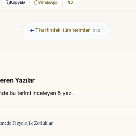
Kopyala
WhatsApp
X
:
←
T harfindeki tüm terimler
290
çeren Yazılar
de bu terimi inceleyen 5 yazı.
mede Fizyolojik Zorluklar