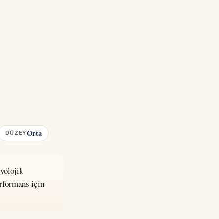
Orta
DÜZEY
zyolojik
rformans için