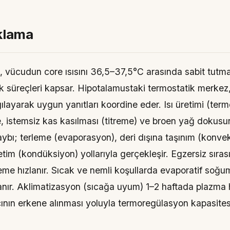
ıklama
vücudun core ısısını 36,5–37,5°C arasında sabit tutmak
ik süreçleri kapsar. Hipotalamustaki termostatik merkez, 
lgılayarak uygun yanıtları koordine eder. Isı üretimi (te
e, istemsiz kas kasılması (titreme) ve broen yağ dokus
kaybı; terleme (evaporasyon), deri dışına taşınım (konve
etim (kondüksiyon) yollarıyla gerçekleşir. Egzersiz sıras
leme hızlanır. Sıcak ve nemli koşullarda evaporatif soğum
ızlanır. Aklimatizasyon (sıcağa uyum) 1–2 haftada plazma 
nın erkene alınması yoluyla termoregülasyon kapasitesini