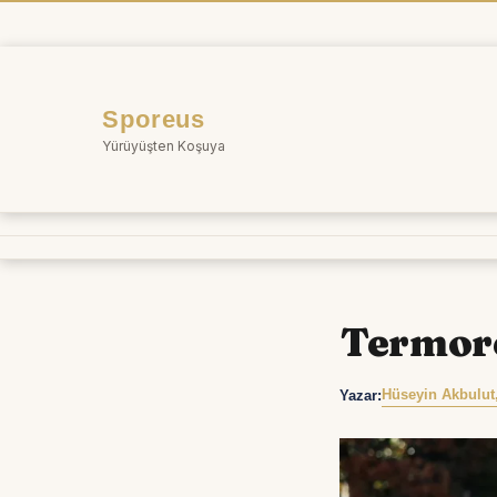
İçeriğe
atla
Sporeus
Yürüyüşten Koşuya
Termor
Hüseyin Akbulut
Yazar: