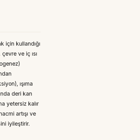
 için kullandığı
çevre ve iç ısı
rmogenez)
undan
ksiyon), ışıma
ında deri kan
a yetersiz kalır
hacmi artışı ve
 iyileştirir.