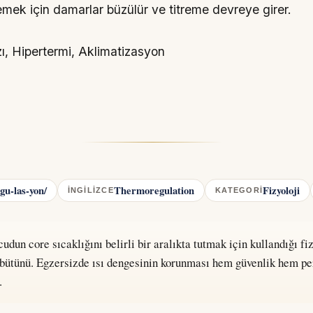
emek için damarlar büzülür ve titreme devreye girer.
ı, Hipertermi, Aklimatizasyon
gu-las-yon/
Thermoregulation
Fizyoloji
İNGILIZCE
KATEGORI
dun core sıcaklığını belirli bir aralıkta tutmak için kullandığı fi
ütünü. Egzersizde ısı dengesinin korunması hem güvenlik hem pe
.