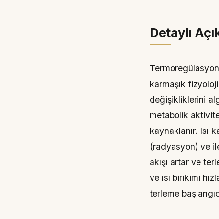
Detaylı Aç
Termoregülasyon, 
karmaşık fizyoloj
değişikliklerini a
metabolik aktivit
kaynaklanır. Isı 
(radyasyon) ve il
akışı artar ve ter
ve ısı birikimi h
terleme başlangıcı