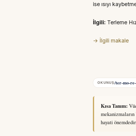
ise ısıyı kaybetm
İlgili:
Terleme Hız
→ İlgili makale
/ter-mo-re-
OKUNUŞ
Kısa Tanım:
Vücu
mekanizmaların b
hayati önemdedir