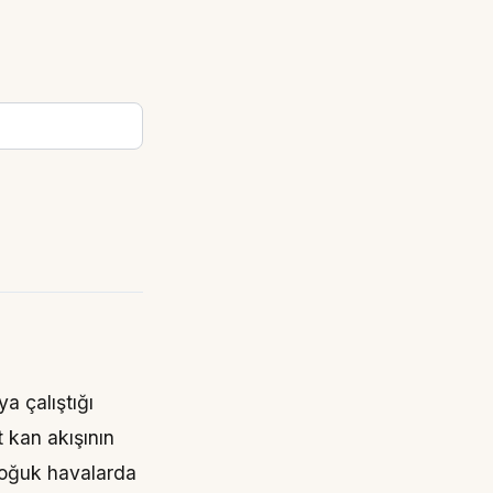
a çalıştığı
t kan akışının
 soğuk havalarda