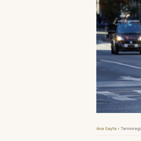
Ana Sayfa
›
Termoregü