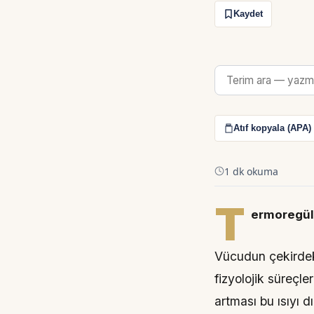
Kaydet
Atıf kopyala (APA)
1 dk okuma
T
ermoregü
Vücudun çekirdek 
fizyolojik süreçle
artması bu ısıyı 