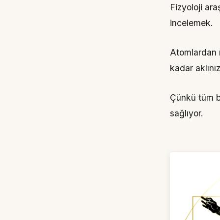
Fizyoloji ara
incelemek.
Atomlardan m
kadar aklını
Çünkü tüm bu
sağlıyor.