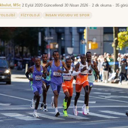
kbulut, MSc
·
2 Eylül 2020
·
Güncellendi 30 Nisan 2026
·
2 dk okuma
·
35 gör
YOLOJISI
FIZYOLOJI
INSAN VÜCUDU VE SPOR