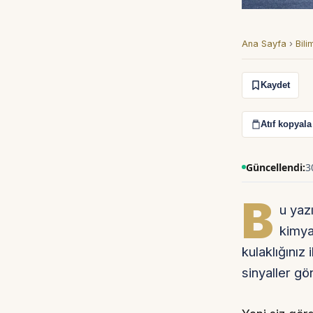
Ana Sayfa
›
Bili
Kaydet
Atıf kopyala
Güncellendi:
3
B
u yaz
kimya
kulaklığınız
sinyaller gö