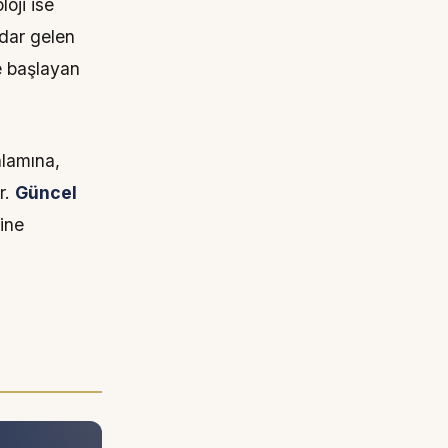
loji ise
adar gelen
le başlayan
lamına,
r.
Güncel
rine