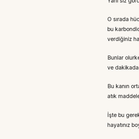
Yani siz gö
O sırada hücr
bu karbondio
verdiğiniz h
Bunlar olurk
ve dakikada
Bu kanın or
atık maddele
İşte bu gere
hayatınız b