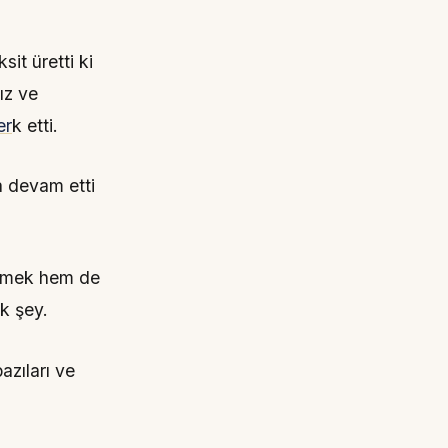
sit üretti ki
ız ve
er
k etti.
a devam etti
lemek hem de
k şey.
azıları ve