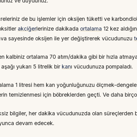
rdünüz ve duydunuz.
eleriniz de bu işlemler için oksijen tüketti ve karbondiok
ksitler
akciğer
lerinize dakikada
ortalama
12 kez aldığın
ava sayesinde oksijen ile yer değiştirerek vücudunuzu
t
en kalbiniz ortalama
70 atım/dakika
gibi bir hızla atmay
 aşağı yukarı
5 litrelik
bir
kan
ı vücudunuza pompaladı.
talama 1 litresi hem kan yoğunluğunuzu ölçmek-denge
rin temizlenmesi için böbreklerden geçti. Ve daha birço
ksiz bilgiler, her dakika vücudunuzda olan süreçlerden b
oyunca devam edecek.