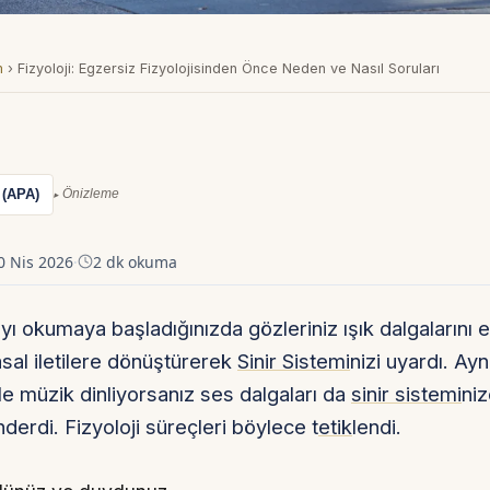
m
›
Fizyoloji: Egzersiz Fizyolojisinden Önce Neden ve Nasıl Soruları
 (APA)
Önizleme
0 Nis 2026
·
2 dk okuma
ıyı okumaya başladığınızda gözleriniz ışık dalgalarını 
sal iletilere dönüştürerek
Sinir Sistemi
nizi uyardı. Ay
 ile müzik dinliyorsanız ses dalgaları da
sinir sistemi
niz
nderdi. Fizyoloji süreçleri böylece t
etik
lendi.