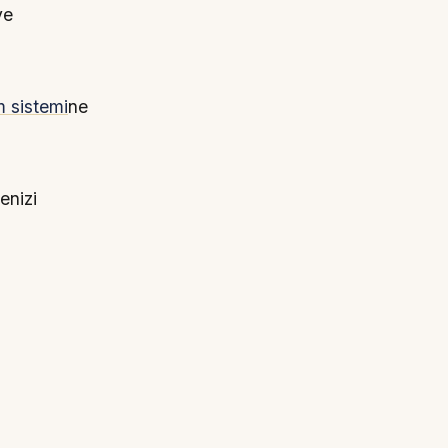
ve
m sistemi
ne
enizi