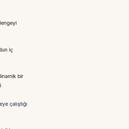
 dengeyi
dun iç
inamik bir
i
ye çalıştığı