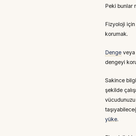
Peki bunlar 
Fizyoloji iç
korumak.
Denge
veya 
dengeyi koru
Sakince bilg
şekilde çalı
vücudunuzu b
taşıyabilece
yüke
.