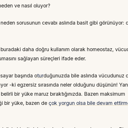
neden ve nasıl oluyor?
in neden sorusunun cevabı aslında basit gibi görünüyor:
buradaki daha doğru kullanım olarak homeostaz, vücu
masını sağlayan süreçleri ifade eder.
isayar başında o
tur
duğunuzda bile aslında vücudunuz d
şıyor -ki egzersiz sırasında neler olduğunu düşünün! Yan
elirli bir yüke maruz bıraktığınızda. Bazen maksimum
ği bir yüke, bazen de
çok yorgun olsa bile devam ettirme