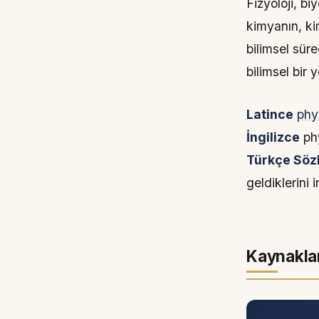
Fizyoloji, bi
kimyanın, kim
bilimsel süre
bilimsel bir y
Latince
phy
İngilizce
ph
Türkçe Söz
geldiklerini 
Kaynakla