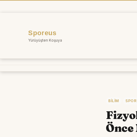
İçeriğe
atla
Sporeus
Yürüyüşten Koşuya
BILIM
SPOR
Fizyo
Önce 