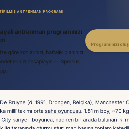
ŞTIRILMIŞ ANTRENMAN PROGRAMI
dayalı antrenman programınızı
un
Programınızı olu
ize göre zonlarınızı, haftalık planınızı
hedeflerinizi hesaplayın — Sporeus
App.
 De Bruyne (d. 1991, Drongen, Belçika), Manchester C
ka millî takımı orta
saha oyuncusu
. 1.81 m boy, ~70 kg 
ity kariyeri boyunca, nadiren bir arada bulunan iki m
rak lig tavanında oturmuştur: maç başına toplam kated