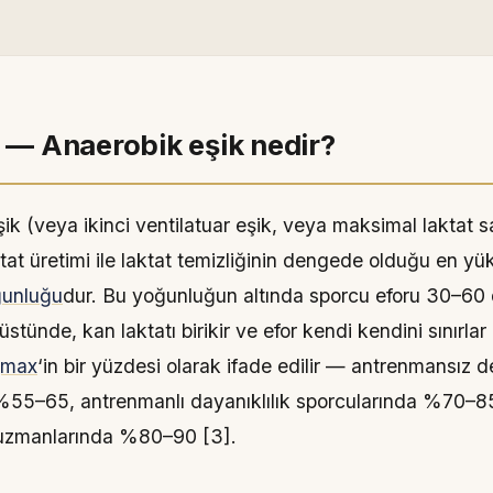
i — Anaerobik eşik nedir?
ik (veya ikinci ventilatuar eşik, veya maksimal laktat s
tat üretimi ile laktat temizliğinin dengede olduğu en yü
ğunluğu
dur. Bu yoğunluğun altında sporcu eforu 30–60
 üstünde, kan laktatı birikir ve efor kendi kendini sınırlar 
₂max
‘in bir yüzdesi olarak ifade edilir — antrenmansız 
 %55–65, antrenmanlı dayanıklılık sporcularında %70–85
k uzmanlarında %80–90 [3].