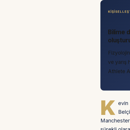
KIŞISELLE
Bilime 
oluştur
Fizyolojin
ve yarış 
Athlete 
K
evin
Belçi
Manchester C
sürekli ola