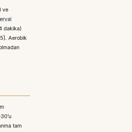
d ve
terval
4 dakika)
5]. Aerobik
i olmadan
km
–30’u
lanma tam