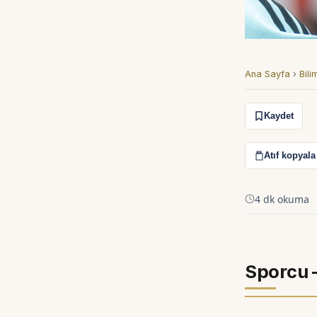
Ana Sayfa
›
Bili
Kaydet
Atıf kopyala
4 dk okuma
Sporcu 