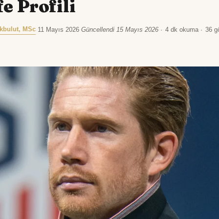
e Profili
kbulut, MSc
·
11 Mayıs 2026
·
Güncellendi 15 Mayıs 2026
·
4 dk okuma
·
36 g