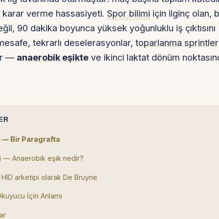
karar verme hassasiyeti.
Spor bilimi
için ilginç olan, 
değil, 90 dakika boyunca yüksek yoğunluklu iş çıktısın
mesafe, tekrarlı deselerasyonlar,
toparlanma sprintler
ir —
an
aerobik eşik
te
ve ikinci laktat dönüm noktası
ER
 — Bir Paragrafta
ji — Anaerobik eşik nedir?
HID arketipi olarak De Bruyne
kuyucu İçin Anlamı
ar