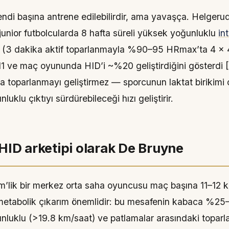
kendi başına antrene edilebilirdir, ama yavaşça. Helgeru
 junior futbolcularda 8 hafta süreli yüksek yoğunluklu
in
 (3 dakika aktif toparlanmayla %90–95 HRmax’ta 4 × 
 ve maç oyununda HID’i ~%20 geliştirdiğini gösterdi [
ca toparlanmayı geliştirmez — sporcunun laktat birikim
uklu çıktıyı sürdürebileceği hızı geliştirir.
HID arketipi olarak De Bruyne
 m’lik bir merkez orta saha oyuncusu maç başına 11–12 
metabolik çıkarım önemlidir: bu mesafenin kabaca %25
nluklu (>19.8 km/saat) ve patlamalar arasındaki topar