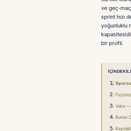
ve geç-maç 
sprint hızı 
yoğunluklu 
kapasitesid
bir profil.
İÇINDEKIL
Sporcu
Fizyolo
Vaka — 
Bunun O
Kaynakl