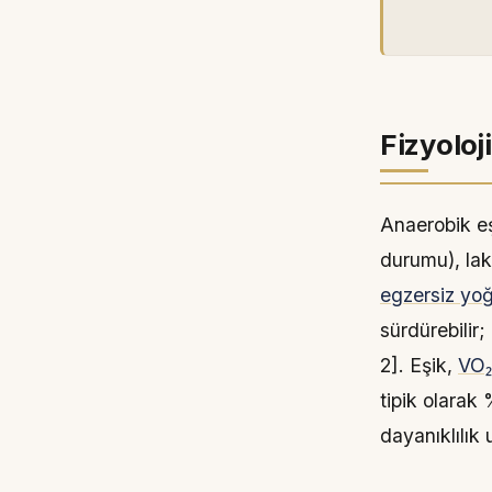
Fizyoloj
Anaerobik eş
durumu), lak
egzersiz yo
sürdürebilir;
2]. Eşik,
VO
tipik olarak
dayanıklılı