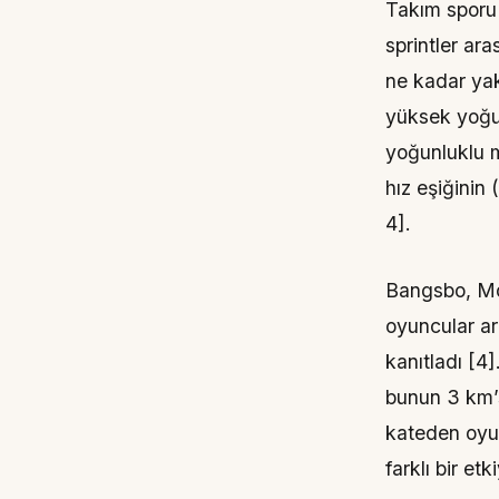
Takım sporu 
sprintler ara
ne kadar ya
yüksek yoğun
yoğunluklu m
hız eşiğinin
4].
Bangsbo, Mohr
oyuncular ar
kanıtladı [4
bunun 3 km’
kateden oyu
farklı bir etk