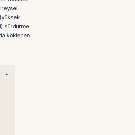
bireysel
ı (yüksek
i
) sürdürme
nda köklenen