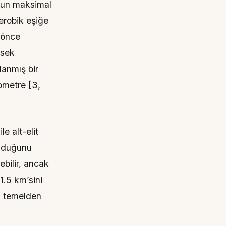
unun maksimal
aerobik eşiğe
 önce
ksek
lanmış bir
lometre [3,
e alt-elit
olduğunu
ebilir, ancak
.5 km’sini
a temelden