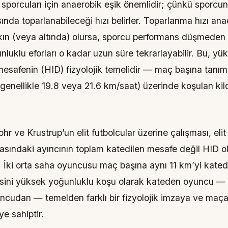
sporcuları için anaerobik eşik önemlidir; çünkü sporc
sında toparlanabileceği hızı belirler. Toparlanma hızı an
kın (veya altında) olursa, sporcu performans düşmeden
luklu eforları o kadar uzun süre tekrarlayabilir. Bu, yü
esafenin (HID) fizyolojik temelidir — maç başına tanım
 (genellikle 19.8 veya 21.6 km/saat) üzerinde koşulan ki
 ve Krustrup’un elit futbolcular üzerine çalışması, elit il
asındaki ayırıcının toplam katedilen mesafe değil HID 
]. İki orta saha oyuncusu maç başına aynı 11 km’yi kated
sini yüksek yoğunluklu koşu olarak kateden oyuncu — 1
ncudan — temelden farklı bir fizyolojik imzaya ve maç
iye sahiptir.