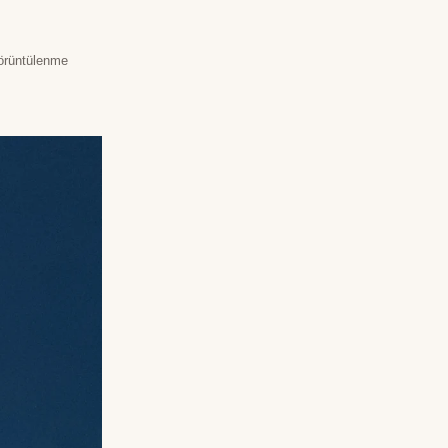
örüntülenme