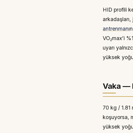
HID profili 
arkadaşları,
antrenmanı
n
VO₂max’i %11
uyarı yalnız
yüksek yoğunl
Vaka — 
70 kg / 1.81
koşuyorsa, 
yüksek yoğu