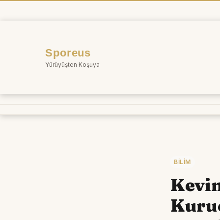
İçeriğe
atla
Sporeus
Yürüyüşten Koşuya
BILIM
Kevin
Kuru