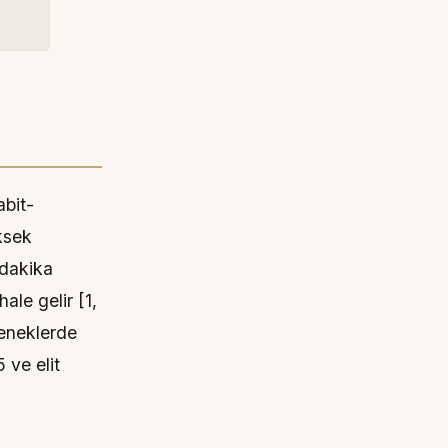
abit-
ksek
 dakika
hale gelir [1,
deneklerde
 ve elit