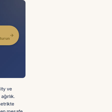
→
şturun
ity ve
ağırlık.
etrikte
ilen mesafe