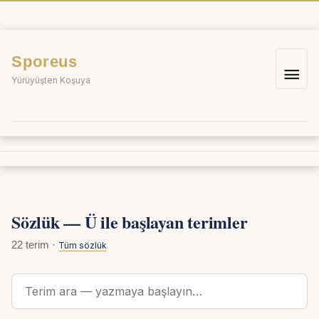
İçeriğe
atla
Sporeus
Ana
Yürüyüşten Koşuya
me
Sözlük — Ü ile başlayan terimler
22 terim ·
Tüm sözlük