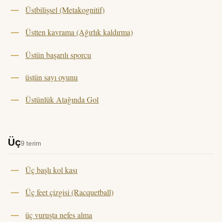
Üstbilişsel (Metakognitif)
Üstten kavrama (Ağırlık kaldırma)
Üstün başarılı sporcu
üstün sayı oyunu
Üstünlük Atağında Gol
Üç
9 terim
Üç başlı kol kası
Üç feet çizgisi (Racquetball)
üç vuruşta nefes alma