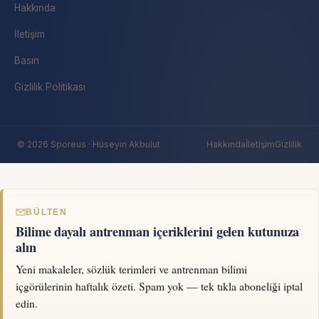
Hakkında
İletişim
Basın
Gizlilik Politikası
© 2026 Sporeus · Hüseyin Akbulut
Hakkında
İletişim
Gizlilik
BÜLTEN
Bilime dayalı antrenman içeriklerini gelen kutunuza
alın
Yeni makaleler, sözlük terimleri ve antrenman bilimi
içgörülerinin haftalık özeti. Spam yok — tek tıkla aboneliği iptal
edin.