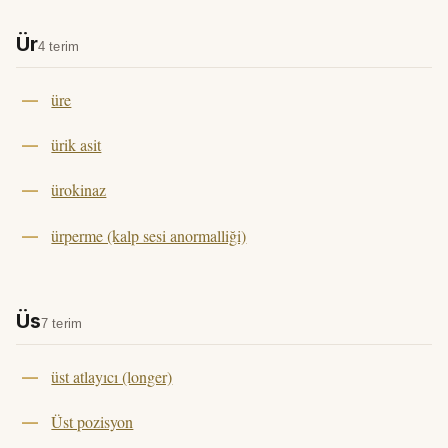
Ür
4 terim
üre
ürik asit
ürokinaz
ürperme (kalp sesi anormalliği)
Üs
7 terim
üst atlayıcı (longer)
Üst pozisyon