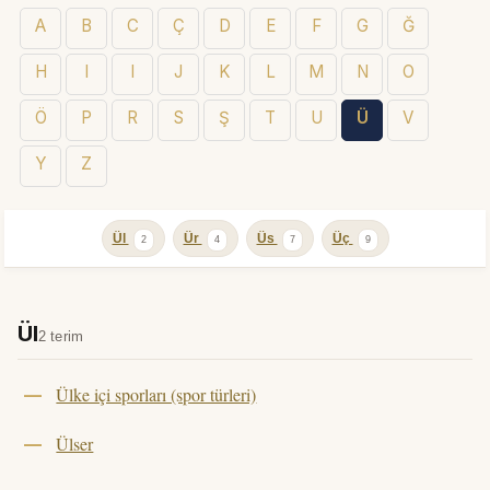
A
B
C
Ç
D
E
F
G
Ğ
H
I
I
J
K
L
M
N
O
Ö
P
R
S
Ş
T
U
Ü
V
Y
Z
Ül
Ür
Üs
Üç
2
4
7
9
Ül
2 terim
Ülke içi sporları (spor türleri)
Ülser