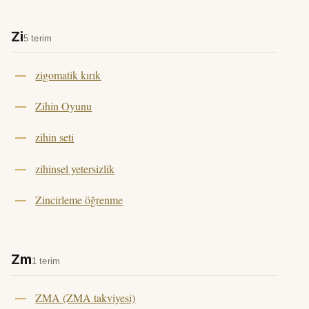
Zi
5 terim
zigomatik kırık
Zihin Oyunu
zihin seti
zihinsel yetersizlik
Zincirleme öğrenme
Zm
1 terim
ZMA (ZMA takviyesi)