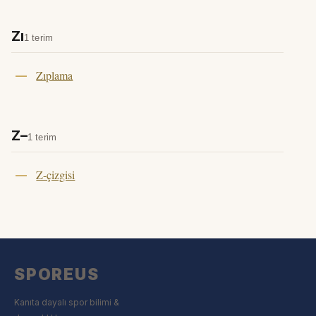
Zı
1 terim
Zıplama
Z–
1 terim
Z-çizgisi
SPOREUS
Kanıta dayalı spor bilimi &