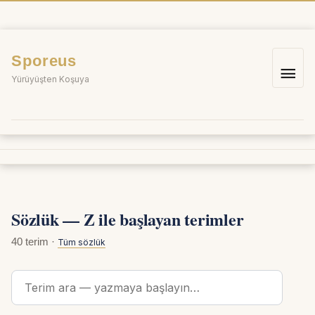
İçeriğe
atla
Sporeus
Ana
Yürüyüşten Koşuya
me
Sözlük — Z ile başlayan terimler
40 terim ·
Tüm sözlük