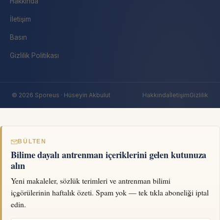
Hakkında
İletişim
Basın
Gizlilik Politikası
© 2026 Sporeus · Hüseyin Akbulut
Hakkında
İletişim
Gizlilik
BÜLTEN
Bilime dayalı antrenman içeriklerini gelen kutunuza
alın
Yeni makaleler, sözlük terimleri ve antrenman bilimi
içgörülerinin haftalık özeti. Spam yok — tek tıkla aboneliği iptal
edin.