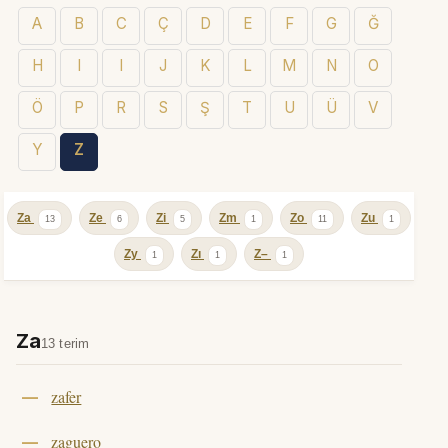
A
B
C
Ç
D
E
F
G
Ğ
H
I
I
J
K
L
M
N
O
Ö
P
R
S
Ş
T
U
Ü
V
Y
Z
Za
Ze
Zi
Zm
Zo
Zu
13
6
5
1
11
1
Zy
Zı
Z–
1
1
1
Za
13 terim
zafer
zaguero